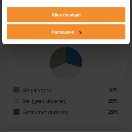
Inwoners
Alles toestaan
Aanpassen
Type huishoudens
Eénpersoons
31%
Stel (geen kinderen)
39%
Gezin (met kinderen)
29%