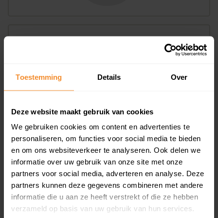
Bouwjaar
Toestemming
Details
Over
Deze website maakt gebruik van cookies
We gebruiken cookies om content en advertenties te
T/m 1945
0%
personaliseren, om functies voor social media te bieden
1946 - 1980
100%
en om ons websiteverkeer te analyseren. Ook delen we
informatie over uw gebruik van onze site met onze
1981 - 2007
0%
partners voor social media, adverteren en analyse. Deze
2008 of later
0%
partners kunnen deze gegevens combineren met andere
informatie die u aan ze heeft verstrekt of die ze hebben
verzameld op basis van uw gebruik van hun services.