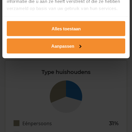
informatie die u aan ze heeft verstrekt of die ze hebben
1981 - 2007
100%
verzameld op basis van uw gebruik van hun services.
2008 of later
0%
Alles toestaan
Aanpassen
Inwoners
Type huishoudens
Eénpersoons
31%