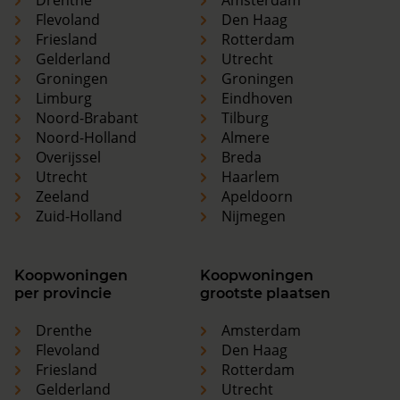
Drenthe
Amsterdam
Flevoland
Den Haag
Friesland
Rotterdam
Gelderland
Utrecht
Groningen
Groningen
Limburg
Eindhoven
Noord-Brabant
Tilburg
Noord-Holland
Almere
Overijssel
Breda
Utrecht
Haarlem
Zeeland
Apeldoorn
Zuid-Holland
Nijmegen
Koopwoningen
Koopwoningen
per provincie
grootste plaatsen
Drenthe
Amsterdam
Flevoland
Den Haag
Friesland
Rotterdam
Gelderland
Utrecht