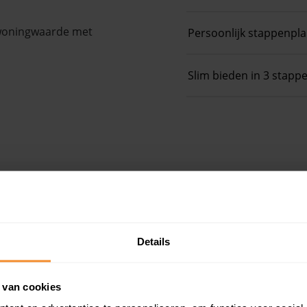
 woningwaarde met
Persoonlijk stappenpl
Slim bieden in 3 stapp
e
Details
 van cookies