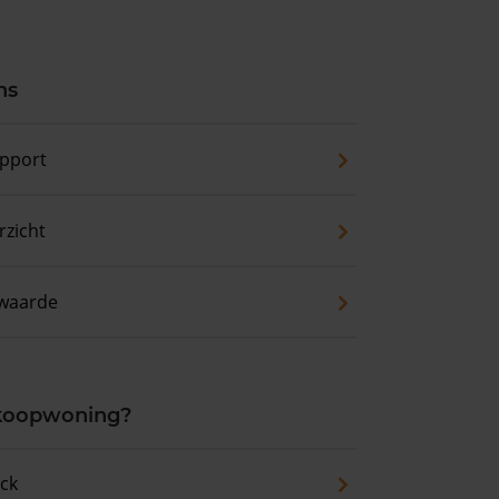
ns
pport
zicht
waarde
 koopwoning?
eck