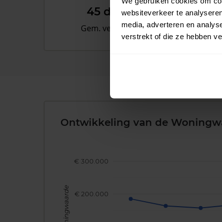
We gebruiken cookies om cont
45 dagen
websiteverkeer te analyseren
media, adverteren en analys
Gem. verkooptijd
verstrekt of die ze hebben v
Ontwikkeling van de Woningw
€ 300.000
Woningwaarde
€ 200.000