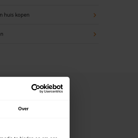
an huis kopen
en
Over