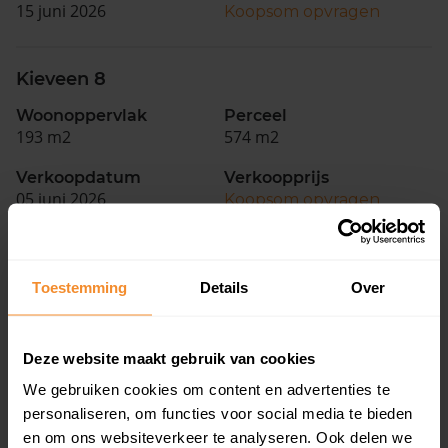
15 juni 2026
Koopsom opvragen
Kieveen 8
Woonoppervlak
Perceel
193 m2
574 m2
Verkoopdatum
Verkoopprijs
05 juni 2026
Koopsom opvragen
Westeinde 33
Toestemming
Details
Over
Woonoppervlak
Perceel
114 m2
316 m2
Deze website maakt gebruik van cookies
Verkoopdatum
Verkoopprijs
22 april 2026
Koopsom opvragen
We gebruiken cookies om content en advertenties te
personaliseren, om functies voor social media te bieden
en om ons websiteverkeer te analyseren. Ook delen we