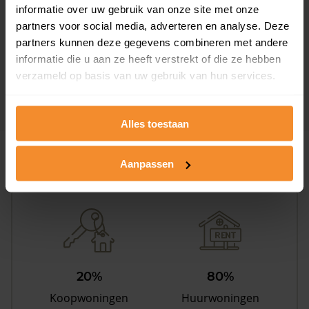
Westeinde 2
informatie over uw gebruik van onze site met onze
partners voor social media, adverteren en analyse. Deze
Woonoppervlak
Perceel
partners kunnen deze gegevens combineren met andere
321 m2
1.392 m2
informatie die u aan ze heeft verstrekt of die ze hebben
Verkoopdatum
Verkoopprijs
verzameld op basis van uw gebruik van hun services.
02 februari 2026
Koopsom opvragen
Alles toestaan
Woningen
Aanpassen
20%
80%
Koopwoningen
Huurwoningen