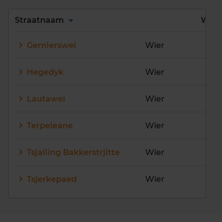
Alles
A
B
C
D
Straatnaam
Wijk
E
F
G
H
I
J
Gernierswei
Wier
K
L
M
N
O
P
Q
R
S
T
U
V
Hegedyk
Wier
W
X
Y
Z
Lautawei
Wier
Terpeleane
Wier
Tsjalling Bakkerstrjitte
Wier
Tsjerkepaed
Wier