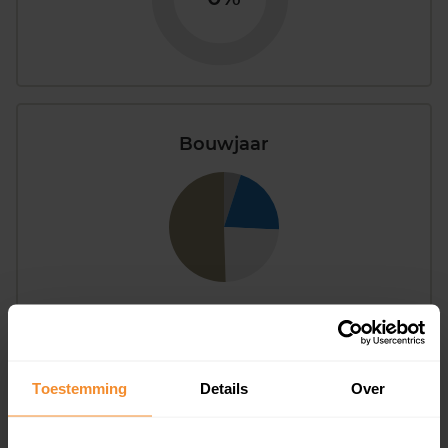
Bouwjaar
T/m 1945
51%
1946 - 1980
24%
Toestemming
Details
Over
1981 - 2007
21%
2008 of later
5%