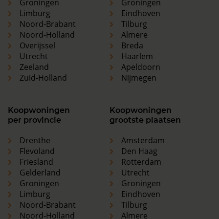
Groningen
Groningen
Limburg
Eindhoven
Noord-Brabant
Tilburg
Noord-Holland
Almere
Overijssel
Breda
Utrecht
Haarlem
Zeeland
Apeldoorn
Zuid-Holland
Nijmegen
Koopwoningen
Koopwoningen
per provincie
grootste plaatsen
Drenthe
Amsterdam
Flevoland
Den Haag
Friesland
Rotterdam
Gelderland
Utrecht
Groningen
Groningen
Limburg
Eindhoven
Noord-Brabant
Tilburg
Noord-Holland
Almere