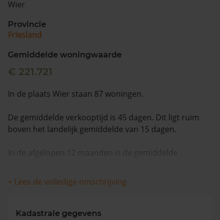
Wier
Vragen? Neem contact met ons op
Provincie
Friesland
088 220 4200
Maandag t/m vrijdag - 08:00 -18:00
Gemiddelde woningwaarde
€ 221.721
In de plaats Wier staan 87 woningen.
De gemiddelde verkooptijd is 45 dagen. Dit ligt ruim
boven het landelijk gemiddelde van 15 dagen.
In de afgelopen 12 maanden is de gemiddelde
woningwaarde met 3,9% gestegen.
+ Lees de volledige omschrijving
Kadastrale gegevens