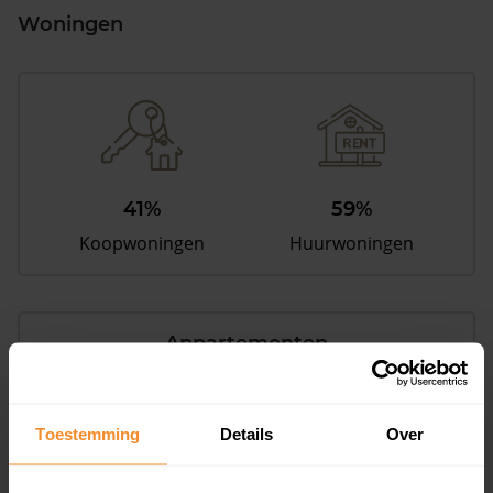
Woningen
41%
59%
Koopwoningen
Huurwoningen
Appartementen
aandeel van totale woningen
Toestemming
Details
Over
1%