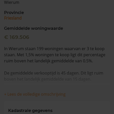
Wierum
Vragen? Neem contact met ons op
Provincie
Friesland
088 220 4200
Maandag t/m vrijdag - 08:00 -18:00
Gemiddelde woningwaarde
€ 169.506
In Wierum staan 199 woningen waarvan er 3 te koop
staan. Met 1,5% woningen te koop ligt dit percentage
ruim boven het landelijk gemiddelde van 0.5%.
De gemiddelde verkooptijd is 45 dagen. Dit ligt ruim
boven het landelijk gemiddelde van 15 dagen.
Wanneer we naar de laatste 12 maanden kijken
+ Lees de volledige omschrijving
worden appartementen gemiddeld voor €250.000
verkocht. De gemiddelde huizenprijs is €184.250. De
gemiddelde vraagprijs is €206.167. In de afgelopen 12
Kadastrale gegevens