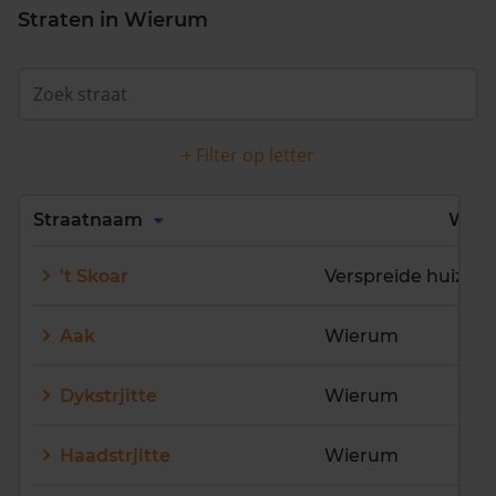
Straten in Wierum
+ Filter op letter
Alles
A
B
C
D
Straatnaam
Wijk
E
F
G
H
I
J
't Skoar
Verspreide huizen
K
L
M
N
O
P
Q
R
S
T
U
V
Aak
Wierum
W
X
Y
Z
Dykstrjitte
Wierum
Haadstrjitte
Wierum