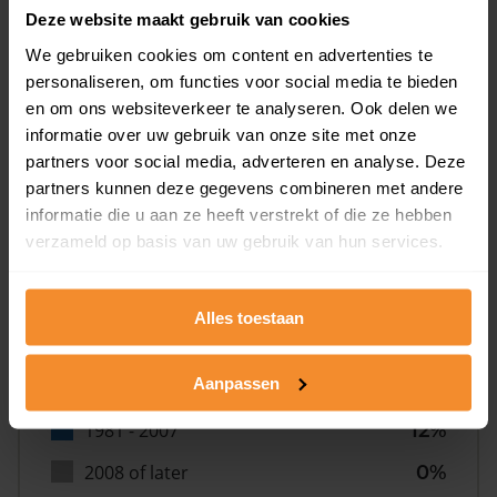
Deze website maakt gebruik van cookies
We gebruiken cookies om content en advertenties te
personaliseren, om functies voor social media te bieden
en om ons websiteverkeer te analyseren. Ook delen we
informatie over uw gebruik van onze site met onze
Bouwjaar
partners voor social media, adverteren en analyse. Deze
partners kunnen deze gegevens combineren met andere
informatie die u aan ze heeft verstrekt of die ze hebben
verzameld op basis van uw gebruik van hun services.
Alles toestaan
T/m 1945
55%
Aanpassen
1946 - 1980
33%
1981 - 2007
12%
2008 of later
0%