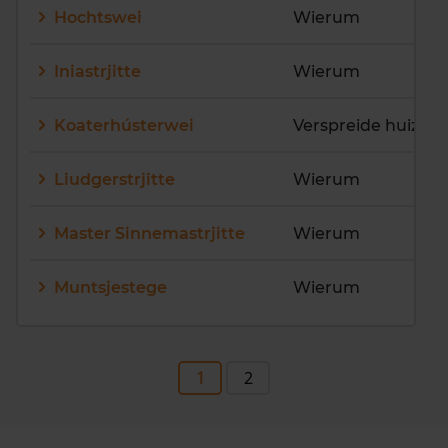
Hochtswei
Wierum
Iniastrjitte
Wierum
Koaterhústerwei
Verspreide huizen
Liudgerstrjitte
Wierum
Master Sinnemastrjitte
Wierum
Muntsjestege
Wierum
1
2