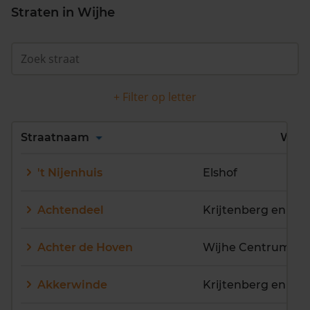
Straten in Wijhe
+ Filter op letter
Alles
A
B
C
D
Straatnaam
Wijk
E
F
G
H
I
J
't Nijenhuis
Elshof
K
L
M
N
O
P
Q
R
S
T
U
V
Achtendeel
Krijtenberg en No
W
X
Y
Z
Achter de Hoven
Wijhe Centrum
Akkerwinde
Krijtenberg en No