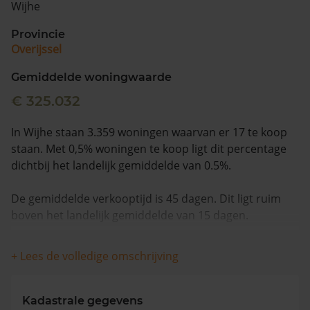
Wijhe
Vragen? Neem contact met ons op
Provincie
Overijssel
088 220 4200
Maandag t/m vrijdag - 08:00 -18:00
Gemiddelde woningwaarde
€ 325.032
In Wijhe staan 3.359 woningen waarvan er 17 te koop
staan. Met 0,5% woningen te koop ligt dit percentage
dichtbij het landelijk gemiddelde van 0.5%.
De gemiddelde verkooptijd is 45 dagen. Dit ligt ruim
boven het landelijk gemiddelde van 15 dagen.
Wanneer we naar de laatste 12 maanden kijken
+ Lees de volledige omschrijving
worden appartementen gemiddeld voor €549.000
verkocht. De gemiddelde huizenprijs is €502.813. De
gemiddelde vraagprijs is €505.529. In de afgelopen 12
Kadastrale gegevens