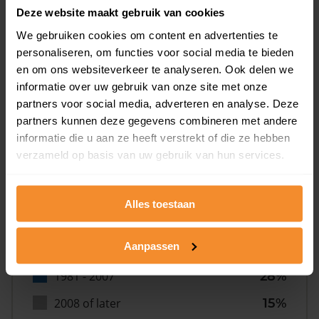
Deze website maakt gebruik van cookies
We gebruiken cookies om content en advertenties te
personaliseren, om functies voor social media te bieden
en om ons websiteverkeer te analyseren. Ook delen we
informatie over uw gebruik van onze site met onze
Bouwjaar
partners voor social media, adverteren en analyse. Deze
partners kunnen deze gegevens combineren met andere
informatie die u aan ze heeft verstrekt of die ze hebben
verzameld op basis van uw gebruik van hun services.
Alles toestaan
T/m 1945
22%
Aanpassen
1946 - 1980
35%
1981 - 2007
28%
2008 of later
15%