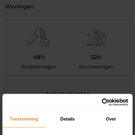
Woningen
48%
52%
Koopwoningen
Huurwoningen
Appartementen
aandeel van totale woningen
Toestemming
Details
Over
15%