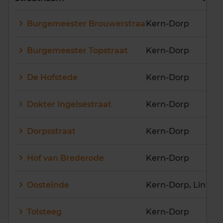
E
F
G
H
I
J
Burgemeester Brouwerstraat
Kern-Dorp
K
L
M
N
O
P
Q
R
S
T
U
V
Burgemeester Topstraat
Kern-Dorp
W
X
Y
Z
De Hofstede
Kern-Dorp
Dokter Ingelsestraat
Kern-Dorp
Dorpsstraat
Kern-Dorp
Hof van Brederode
Kern-Dorp
Oosteinde
Tolsteeg
Kern-Dorp