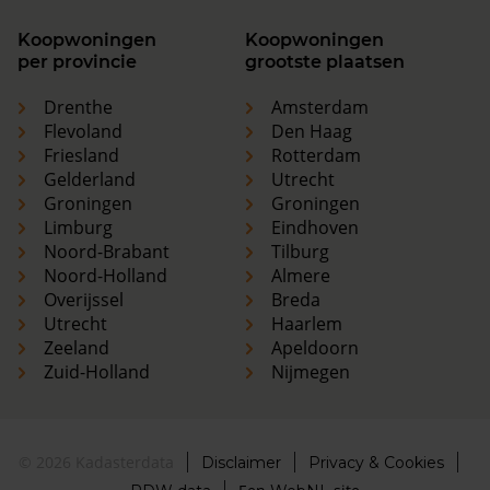
Koopwoningen
Koopwoningen
per provincie
grootste plaatsen
Drenthe
Amsterdam
Flevoland
Den Haag
Friesland
Rotterdam
Gelderland
Utrecht
Groningen
Groningen
Limburg
Eindhoven
Noord-Brabant
Tilburg
Noord-Holland
Almere
Overijssel
Breda
Utrecht
Haarlem
Zeeland
Apeldoorn
Zuid-Holland
Nijmegen
© 2026 Kadasterdata
Disclaimer
Privacy & Cookies