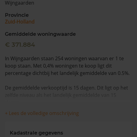
Wijngaarden
Vragen? Neem contact met ons op
Provincie
Zuid-Holland
088 220 4200
Maandag t/m vrijdag - 08:00 -18:00
Gemiddelde woningwaarde
€ 371.884
In Wijngaarden staan 254 woningen waarvan er 1 te
koop staan. Met 0,4% woningen te koop ligt dit
percentage dichtbij het landelijk gemiddelde van 0.5%.
De gemiddelde verkooptijd is 15 dagen. Dit ligt op het
zelfde niveau als het landelijk gemiddelde van 15
dagen.
+ Lees de volledige omschrijving
De gemiddelde huizenprijs is €529.000. De gemiddelde
vraagprijs is €529.000. In de afgelopen 12 maanden is
de gemiddelde woningwaarde met 9,6% gestegen.
Kadastrale gegevens