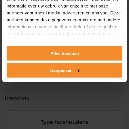
informatie over uw gebruik van onze site met onze
partners voor social media, adverteren en analyse. Deze
partners kunnen deze gegevens combineren met andere
informatie die u aan ze heeft verstrekt of die ze hebben
T/m 1945
22%
verzameld op basis van uw gebruik van hun services.
1946 - 1980
46%
1981 - 2007
17%
Alles toestaan
2008 of later
15%
Aanpassen
Inwoners
Type huishoudens