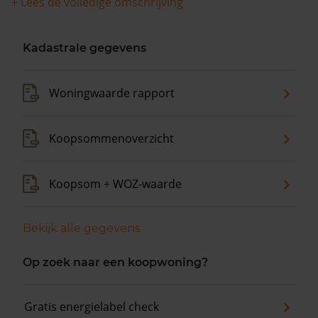
+ Lees de volledige omschrijving
De gemiddelde huizenprijs is €495.000. De gemiddelde
vraagprijs is €495.000. In de afgelopen 12 maanden is
de gemiddelde woningwaarde met 11,2% gestegen.
Kadastrale gegevens
Woningwaarde rapport
Koopsommenoverzicht
Koopsom + WOZ-waarde
Bekijk alle gegevens
Op zoek naar een koopwoning?
Gratis energielabel check