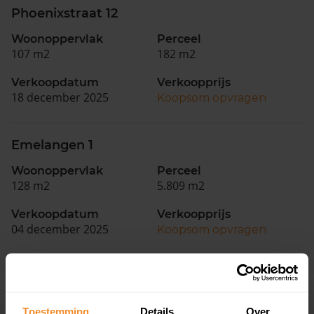
Phoenixstraat 12
Woonoppervlak
Perceel
107 m2
182 m2
Verkoopdatum
Verkoopprijs
18 december 2025
Koopsom opvragen
Emelangen 1
Woonoppervlak
Perceel
128 m2
5.809 m2
Verkoopdatum
Verkoopprijs
04 december 2025
Koopsom opvragen
Woningen
Toestemming
Details
Over