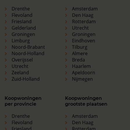
Drenthe
Amsterdam
Flevoland
Den Haag
Friesland
Rotterdam
Gelderland
Utrecht
Groningen
Groningen
Limburg
Eindhoven
Noord-Brabant
Tilburg
Noord-Holland
Almere
Overijssel
Breda
Utrecht
Haarlem
Zeeland
Apeldoorn
Zuid-Holland
Nijmegen
Koopwoningen
Koopwoningen
per provincie
grootste plaatsen
Drenthe
Amsterdam
Flevoland
Den Haag
Friesland
Rotterdam