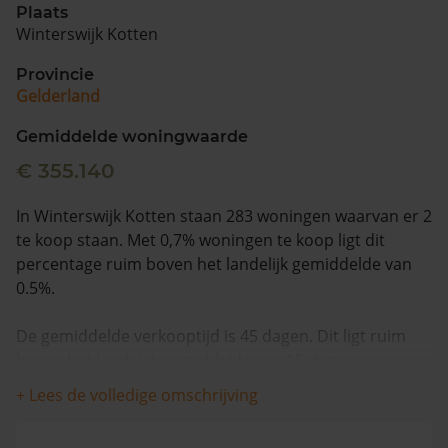
Plaats
Winterswijk Kotten
Vragen? Neem contact met ons op
Provincie
088 220 4200
Gelderland
Maandag t/m vrijdag - 08:00 -18:00
Gemiddelde woningwaarde
€ 355.140
In Winterswijk Kotten staan 283 woningen waarvan er 2
te koop staan. Met 0,7% woningen te koop ligt dit
percentage ruim boven het landelijk gemiddelde van
0.5%.
De gemiddelde verkooptijd is 45 dagen. Dit ligt ruim
boven het landelijk gemiddelde van 15 dagen.
+ Lees de volledige omschrijving
De gemiddelde huizenprijs is €912.250. De gemiddelde
vraagprijs is €912.250. In de afgelopen 12 maanden is