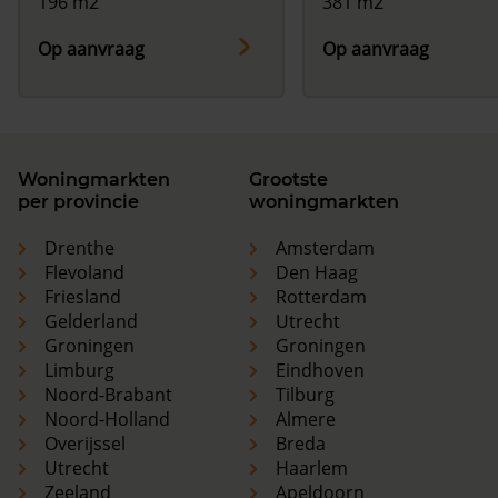
196 m2
381 m2
Op aanvraag
Op aanvraag
Woningmarkten
Grootste
per provincie
woningmarkten
Drenthe
Amsterdam
Flevoland
Den Haag
Friesland
Rotterdam
Gelderland
Utrecht
Groningen
Groningen
Limburg
Eindhoven
Noord-Brabant
Tilburg
Noord-Holland
Almere
Overijssel
Breda
Utrecht
Haarlem
Zeeland
Apeldoorn