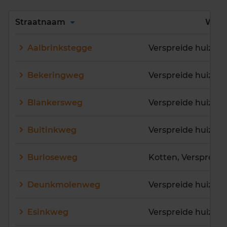
Alles
A
B
C
D
Straatnaam
Wijk
E
F
G
H
I
J
Aalbrinkstegge
Verspreide huizen
K
L
M
N
O
P
Q
R
S
T
U
V
Bekeringweg
W
X
Y
Z
Blankersweg
Verspreide huizen
Buitinkweg
Verspreide huizen
Burloseweg
Deunkmolenweg
Verspreide huizen
Esinkweg
Verspreide huizen