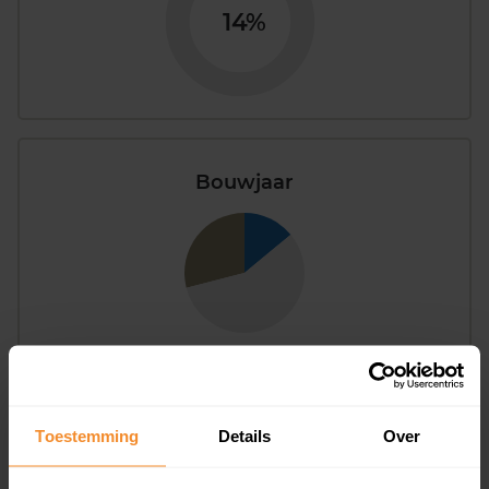
14%
Bouwjaar
T/m 1945
29%
1946 - 1980
57%
Toestemming
Details
Over
1981 - 2007
14%