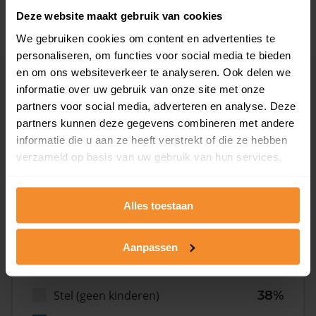
2008 of later
0%
Deze website maakt gebruik van cookies
We gebruiken cookies om content en advertenties te
personaliseren, om functies voor social media te bieden
en om ons websiteverkeer te analyseren. Ook delen we
Inwoners
informatie over uw gebruik van onze site met onze
partners voor social media, adverteren en analyse. Deze
partners kunnen deze gegevens combineren met andere
informatie die u aan ze heeft verstrekt of die ze hebben
Type huishoudens
verzameld op basis van uw gebruik van hun services.
Alles toestaan
Aanpassen
Eénpersoons
29%
Stel (geen kinderen)
38%