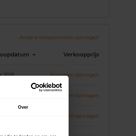
Andere koopsommen opvragen
koopdatum
Verkoopprijs
ni 2026
Koopsom opvragen
ni 2026
Koopsom opvragen
Over
ni 2026
Koopsom opvragen