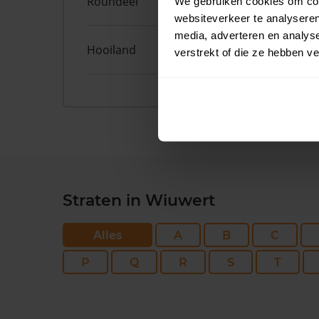
Roundeel
50
We gebruiken cookies om cont
websiteverkeer te analyseren
media, adverteren en analys
Hooiland
29
verstrekt of die ze hebben v
Straten in Wiuwert
Alles
A
B
C
P
Q
R
S
T