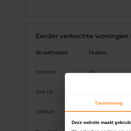
Eerder verkochte woningen 
Straatnaam
Huisnr.
Ermeline
65
Gele Lis
2
Toestemming
Tillefeart
7
Deze website maakt gebruik