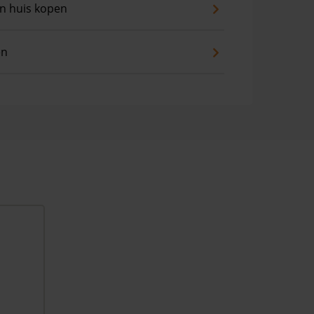
an huis kopen
en