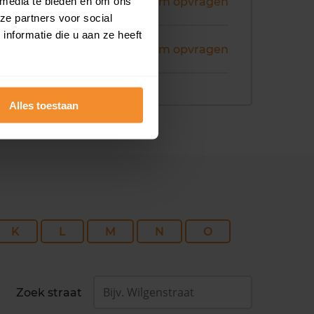
ni 2026
 media te bieden en om ons
Koopsom opvragen
ze partners voor social
nformatie die u aan ze heeft
ni 2026
Koopsom opvragen
Alles toestaan
K
L
M
N
O
Zoek straat