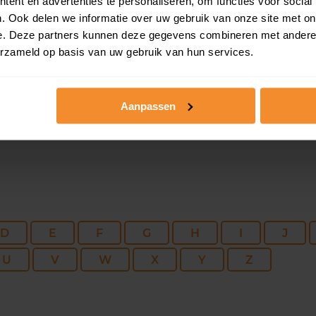
216 m2
592 m2
30 ju
ent en advertenties te personaliseren, om functies voor social
. Ook delen we informatie over uw gebruik van onze site met on
e. Deze partners kunnen deze gegevens combineren met andere i
92 m2
4.024 m2
30 ju
erzameld op basis van uw gebruik van hun services.
Aanpassen
D
E
F
G
H
I
J
U
V
W
X
Y
Z