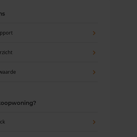
ns
pport
zicht
waarde
 koopwoning?
eck