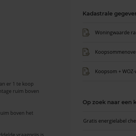
Kadastrale gegeve
Woningwaarde ra
Koopsommenover
Koopsom + WOZ-
an er 1 te koop
entage ruim boven
Op zoek naar een
 ruim boven het
Gratis energielabel ch
delde vraagprijs is