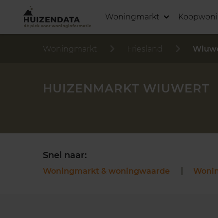
Woningmarkt
Koopwon
Woningmarkt
Friesland
Wiuw
HUIZENMARKT WIUWERT
Snel naar:
Woningmarkt & woningwaarde
Woni