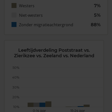
Westers
7%
Niet-westers
5%
Zonder migratieachtergrond
88%
Leeftijdverdeling Poststraat vs.
Zierikzee vs. Zeeland vs. Nederland
50%
40%
30%
20%
10%
0-14 jaar
15-24 jaar
25