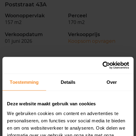
Poststraat 43A
Woonoppervlak
Perceel
157 m2
170 m2
Verkoopdatum
Verkoopprijs
01 juni 2026
Koopsom opvragen
Woningen
Toestemming
Details
Over
Deze website maakt gebruik van cookies
We gebruiken cookies om content en advertenties te
personaliseren, om functies voor social media te bieden
33%
67%
en om ons websiteverkeer te analyseren. Ook delen we
Koopwoningen
Huurwoningen
informatie over uw gebruik van onze site met onze