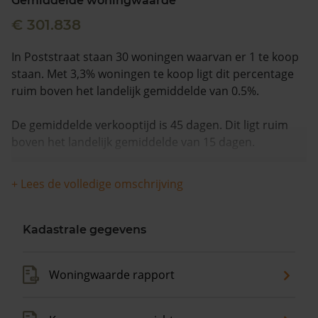
Gemiddelde woningwaarde
€ 301.838
In Poststraat staan 30 woningen waarvan er 1 te koop
staan. Met 3,3% woningen te koop ligt dit percentage
ruim boven het landelijk gemiddelde van 0.5%.
De gemiddelde verkooptijd is 45 dagen. Dit ligt ruim
boven het landelijk gemiddelde van 15 dagen.
De gemiddelde huizenprijs is €329.000. De gemiddelde
+ Lees de volledige omschrijving
vraagprijs is €329.000. In de afgelopen 12 maanden is
de gemiddelde woningwaarde met 10,8% gestegen.
Kadastrale gegevens
Woningwaarde rapport