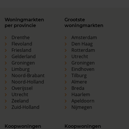
Woningmarkten
Grootste
per provincie
woningmarkten
Drenthe
Amsterdam
Flevoland
Den Haag
Friesland
Rotterdam
Gelderland
Utrecht
Groningen
Groningen
Limburg
Eindhoven
Noord-Brabant
Tilburg
Noord-Holland
Almere
Overijssel
Breda
Utrecht
Haarlem
Zeeland
Apeldoorn
Zuid-Holland
Nijmegen
Koopwoningen
Koopwoningen