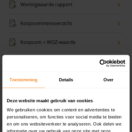
Woningwaarde rapport
Koopsommenoverzicht
Koopsom + WOZ-waarde
Bekijk alle gegevens
Op zoek naar een koopwoning?
Toestemming
Details
Over
Gratis energielabel check
Deze website maakt gebruik van cookies
We gebruiken cookies om content en advertenties te
Persoonlijk stappenplan huis kopen
personaliseren, om functies voor social media te bieden
en om ons websiteverkeer te analyseren. Ook delen we
Slim bieden in 3 stappen
informatie over uw gebruik van onze site met onze