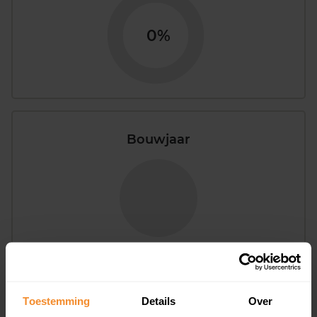
0%
Bouwjaar
T/m 1945
0%
1946 - 1980
100%
Toestemming
Details
Over
1981 - 2007
0%