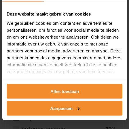
2008 of later
0%
Deze website maakt gebruik van cookies
We gebruiken cookies om content en advertenties te
personaliseren, om functies voor social media te bieden
en om ons websiteverkeer te analyseren. Ook delen we
Inwoners
informatie over uw gebruik van onze site met onze
partners voor social media, adverteren en analyse. Deze
partners kunnen deze gegevens combineren met andere
informatie die u aan ze heeft verstrekt of die ze hebben
Type huishoudens
verzameld op basis van uw gebruik van hun services.
Alles toestaan
Aanpassen
Eénpersoons
27%