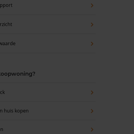
pport
zicht
waarde
 koopwoning?
eck
an huis kopen
en