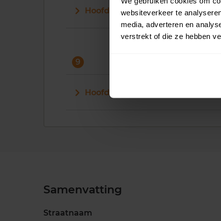
We gebruiken cookies om cont
Hoofdstraat 8
websiteverkeer te analyseren
media, adverteren en analys
verstrekt of die ze hebben v
9
Hoofdstraat 9
Samenvatting
Straatnaam