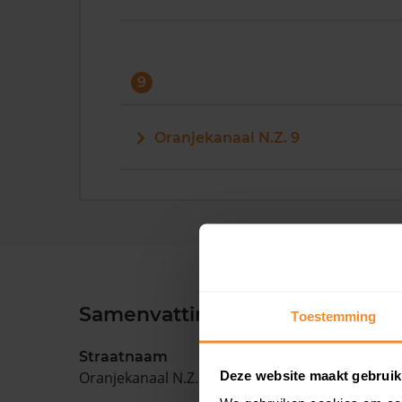
9
Oranjekanaal N.Z. 9
Samenvatting
Toestemming
Straatnaam
Deze website maakt gebruik
Oranjekanaal N.Z.