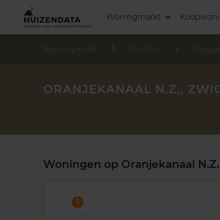
Woningmarkt
Koopwon
Woningmarkt
Drenthe
Zwigge
ORANJEKANAAL N.Z., ZWI
Woningen op Oranjekanaal N.Z.
1