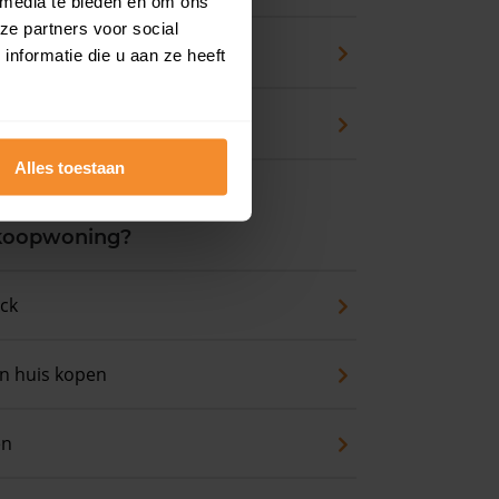
 media te bieden en om ons
ze partners voor social
zicht
nformatie die u aan ze heeft
waarde
Alles toestaan
 koopwoning?
eck
an huis kopen
en