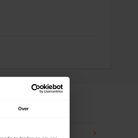
Over
ns
pport