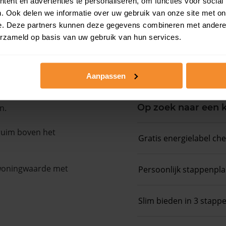
ent en advertenties te personaliseren, om functies voor social
. Ook delen we informatie over uw gebruik van onze site met on
Koopsommenover
e. Deze partners kunnen deze gegevens combineren met andere i
erzameld op basis van uw gebruik van hun services.
Koopsom + WOZ-
Aanpassen
Op zoek naar een
n.
 ruim boven het
Gratis energielabel ch
 woningwaarde met
Persoonlijk stappenpl
Slim bieden in 3 stapp