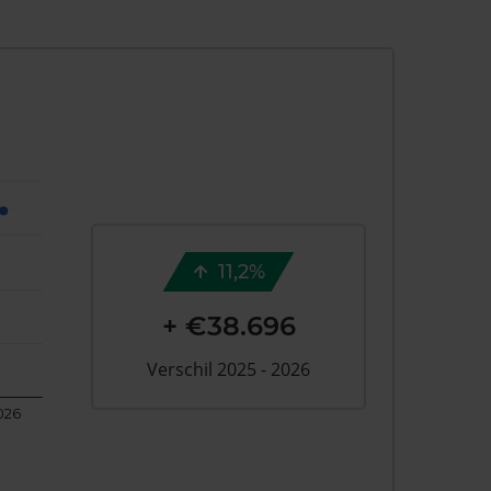
11,2%
+ €38.696
Verschil 2025 - 2026
026