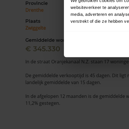
We gebruiken cookies om cont
Provincie
websiteverkeer te analyseren
Drenthe
media, adverteren en analys
Plaats
verstrekt of die ze hebben v
Zwiggelte
Gemiddelde woningwaarde
€ 345.330
In de straat Oranjekanaal N.Z. staan 17 woninge
De gemiddelde verkooptijd is 45 dagen. Dit ligt
landelijk gemiddelde van 15 dagen.
In de afgelopen 12 maanden is de gemiddelde
11,2% gestegen.