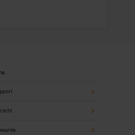
ns
pport
zicht
waarde