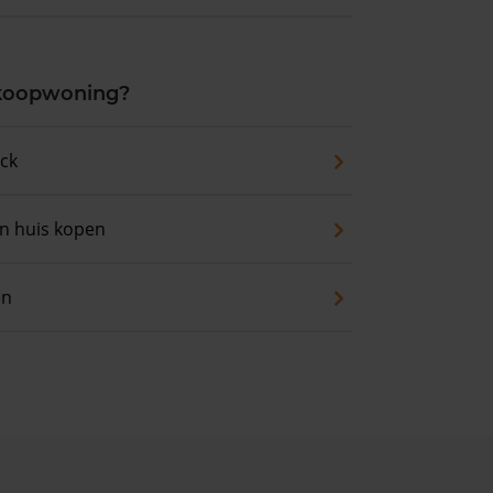
 koopwoning?
eck
an huis kopen
en