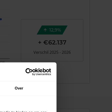
12,9%
+ €62.137
Verschil 2025 - 2026
026
Over