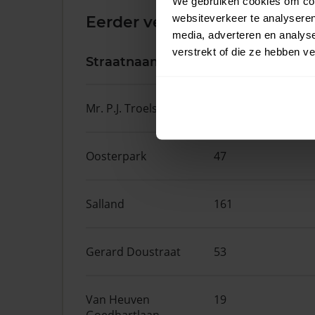
We gebruiken cookies om cont
websiteverkeer te analyseren
Eerder verkochte woningen 
media, adverteren en analys
verstrekt of die ze hebben v
Straatnaam
Huisnr.
Mr. P.J. Troelstralaan
297
Oosterpark
47
Salland
161
Gerard Doustraat
53
Van Heuven
19