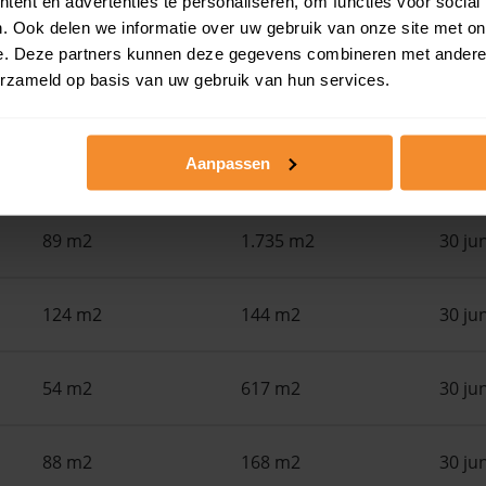
ent en advertenties te personaliseren, om functies voor social
. Ook delen we informatie over uw gebruik van onze site met on
in de buurt
e. Deze partners kunnen deze gegevens combineren met andere i
erzameld op basis van uw gebruik van hun services.
Woonoppervlak
Perceel
Ver
Aanpassen
71 m2
1.662 m2
30 ju
89 m2
1.735 m2
30 ju
124 m2
144 m2
30 ju
54 m2
617 m2
30 ju
88 m2
168 m2
30 ju