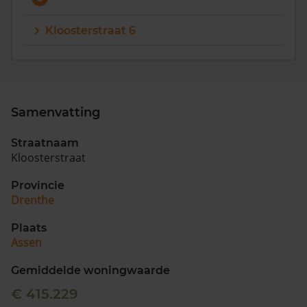
Vragen? Neem contact met ons op
Kloosterstraat 6
088 220 4200
Maandag t/m vrijdag - 08:00 -18:00
Samenvatting
Straatnaam
Kloosterstraat
Provincie
Drenthe
Plaats
Assen
Gemiddelde woningwaarde
€ 415.229