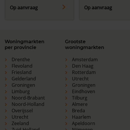
Op aanvraag
Op aanvraag
Woningmarkten
Grootste
per provincie
woningmarkten
Drenthe
Amsterdam
Flevoland
Den Haag
Friesland
Rotterdam
Gelderland
Utrecht
Groningen
Groningen
Limburg
Eindhoven
Noord-Brabant
Tilburg
Noord-Holland
Almere
Overijssel
Breda
Utrecht
Haarlem
Zeeland
Apeldoorn
Zuid-Holland
Nijmegen