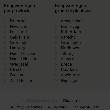
Koopwoningen
Koopwoningen
per provincie
grootste plaatsen
Drenthe
Amsterdam
Flevoland
Den Haag
Friesland
Rotterdam
Gelderland
Utrecht
Groningen
Groningen
Limburg
Eindhoven
Noord-Brabant
Tilburg
Noord-Holland
Almere
Overijssel
Breda
Utrecht
Haarlem
Zeeland
Apeldoorn
Zuid-Holland
Nijmegen
© 2026 Kadasterdata
Disclaimer
Een
site
Privacy & Cookies
RDW data
WebNL