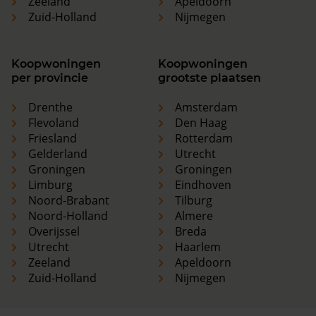
Zeeland
Apeldoorn
Zuid-Holland
Nijmegen
Koopwoningen
Koopwoningen
per provincie
grootste plaatsen
Drenthe
Amsterdam
Flevoland
Den Haag
Friesland
Rotterdam
Gelderland
Utrecht
Groningen
Groningen
Limburg
Eindhoven
Noord-Brabant
Tilburg
Noord-Holland
Almere
Overijssel
Breda
Utrecht
Haarlem
Zeeland
Apeldoorn
Zuid-Holland
Nijmegen