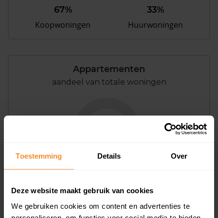
67%
33%
Koopwoningen
Huurwoningen
Appartementen
aandeel van totale woningen
0%
Toestemming
Details
Over
Deze website maakt gebruik van cookies
Bouwjaar
We gebruiken cookies om content en advertenties te
personaliseren, om functies voor social media te bieden