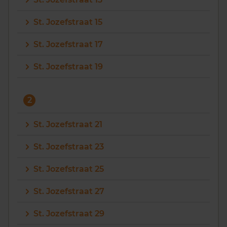
Vragen? Neem contact met ons op
St. Jozefstraat 15
088 220 4200
St. Jozefstraat 17
Maandag t/m vrijdag - 08:00 -18:00
St. Jozefstraat 19
2
St. Jozefstraat 21
St. Jozefstraat 23
St. Jozefstraat 25
St. Jozefstraat 27
St. Jozefstraat 29