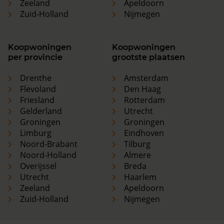
Zeeland
Apeldoorn
Zuid-Holland
Nijmegen
Koopwoningen
Koopwoningen
per provincie
grootste plaatsen
Drenthe
Amsterdam
Flevoland
Den Haag
Friesland
Rotterdam
Gelderland
Utrecht
Groningen
Groningen
Limburg
Eindhoven
Noord-Brabant
Tilburg
Noord-Holland
Almere
Overijssel
Breda
Utrecht
Haarlem
Zeeland
Apeldoorn
Zuid-Holland
Nijmegen