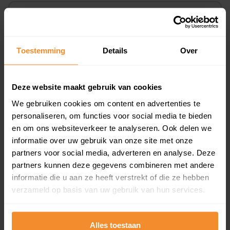
Koopsommenoverzicht (1 jaar gratis
updates)
Inclusief 1 jaar gratis updates
Toestemming
Details
Over
Een overzicht van alle verkochte woningen (koopsom
en koopdatum) binnen een postcodegebied. Dit
inclusief een jaar lang gratis updates van nieuwe
Deze website maakt gebruik van cookies
koopsommen.
We gebruiken cookies om content en advertenties te
personaliseren, om functies voor social media te bieden
en om ons websiteverkeer te analyseren. Ook delen we
informatie over uw gebruik van onze site met onze
Bekijk product
partners voor social media, adverteren en analyse. Deze
partners kunnen deze gegevens combineren met andere
Direct leverbaar
informatie die u aan ze heeft verstrekt of die ze hebben
verzameld op basis van uw gebruik van hun services.
Kadastrale kaart pakket
Alles toestaan