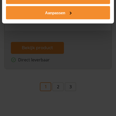
Alleen globale ligging perceel
Een uitgebreid overzicht van het perceel en
Aanpassen
omliggende percelen met de kadastrale erfgrenzen,
dit inclusief de luchtfoto!
Bekijk product
Direct leverbaar
1
2
3