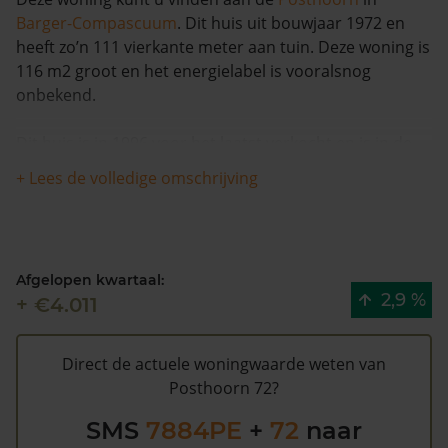
Barger-Compascuum
. Dit huis uit bouwjaar 1972 en
heeft zo’n 111 vierkante meter aan tuin. Deze woning is
116 m2 groot en het energielabel is vooralsnog
onbekend.
Dit huis is in 1996 voor het laatst verkocht en is in de
afgelopen 12 maanden met meer dan 9% in waarde
+ Lees de volledige omschrijving
gestegen. De woning is na 1993 één keer van eigenaar
gewisseld.
De gemeentelijke WOZ waarde van Posthoorn 72 is
Afgelopen kwartaal:
€103.000 (2020). Volgens Kadasterdata is de kans laag
2,9 %
+ €4.011
dat deze waarde te hoog is en dat er bespaard zou
kunnen worden op de gemeentelijke belastingen. Met
het
gratis WOZ alarm
bent u elk jaar op de hoogte van
Direct de actuele woningwaarde weten van
uw laatste WOZ waarde en kansen op besparing.
Posthoorn 72?
Schrijf u
hier
gratis in.
SMS
7884PE
+
72
naar