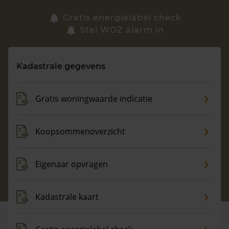
Zoek een woning
Gratis energielabel check
Stel WOZ alarm in
Vragen? Neem contact met ons op
Kadastrale gegevens
088 220 4200
Maandag t/m vrijdag - 08:00 -18:00
Gratis woningwaarde indicatie
Koopsommenoverzicht
Eigenaar opvragen
Kadastrale kaart