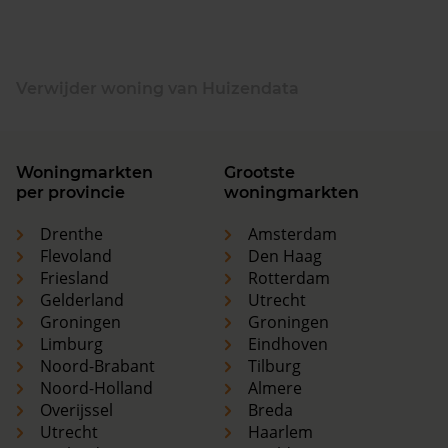
Verwijder woning van Huizendata
Woningmarkten
Grootste
per provincie
woningmarkten
Drenthe
Amsterdam
Flevoland
Den Haag
Friesland
Rotterdam
Gelderland
Utrecht
Groningen
Groningen
Limburg
Eindhoven
Noord-Brabant
Tilburg
Noord-Holland
Almere
Overijssel
Breda
Utrecht
Haarlem