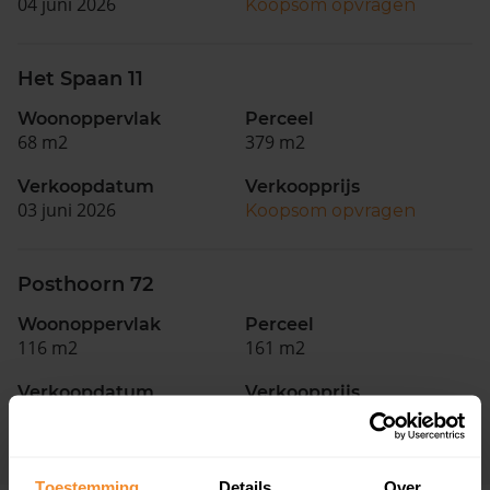
04 juni 2026
Koopsom opvragen
Het Spaan 11
Woonoppervlak
Perceel
68 m2
379 m2
Verkoopdatum
Verkoopprijs
03 juni 2026
Koopsom opvragen
Posthoorn 72
Woonoppervlak
Perceel
116 m2
161 m2
Verkoopdatum
Verkoopprijs
19 mei 2026
Koopsom opvragen
Toestemming
Details
Over