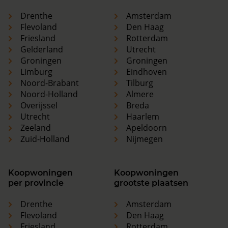
Drenthe
Amsterdam
Flevoland
Den Haag
Friesland
Rotterdam
Gelderland
Utrecht
Groningen
Groningen
Limburg
Eindhoven
Noord-Brabant
Tilburg
Noord-Holland
Almere
Overijssel
Breda
Utrecht
Haarlem
Zeeland
Apeldoorn
Zuid-Holland
Nijmegen
Koopwoningen
Koopwoningen
per provincie
grootste plaatsen
Drenthe
Amsterdam
Flevoland
Den Haag
Friesland
Rotterdam