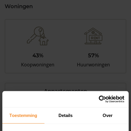
Woningen
43%
57%
Koopwoningen
Huurwoningen
Appartementen
aandeel van totale woningen
Toestemming
Details
Over
12%