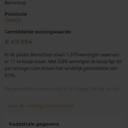
Benschop
Vragen? Neem contact met ons op
Provincie
Utrecht
088 220 4200
Maandag t/m vrijdag - 08:00 -18:00
Gemiddelde woningwaarde
€ 411.694
In de plaats Benschop staan 1.379 woningen waarvan
er 11 te koop staan. Met 0,8% woningen te koop ligt dit
percentage ruim boven het landelijk gemiddelde van
0.5%.
De gemiddelde verkooptijd is 15 dagen. Dit ligt op het
zelfde niveau als het landelijk gemiddelde van 15
dagen.
+ Lees de volledige omschrijving
Wanneer we naar de laatste 12 maanden kijken
worden appartementen gemiddeld voor €600.000
Kadastrale gegevens