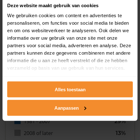
Deze website maakt gebruik van cookies
We gebruiken cookies om content en advertenties te
personaliseren, om functies voor social media te bieden
en om ons websiteverkeer te analyseren. Ook delen we
informatie over uw gebruik van onze site met onze
Bouwjaar
partners voor social media, adverteren en analyse. Deze
partners kunnen deze gegevens combineren met andere
informatie die u aan ze heeft verstrekt of die ze hebben
verzameld op basis van uw gebruik van hun services.
Alles toestaan
T/m 1945
18%
Aanpassen
1946 - 1980
39%
1981 - 2007
29%
2008 of later
13%