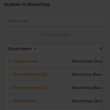
Straten in Benschop
+ Filter op letter
Alles
A
B
C
D
Straatnaam
Wijk
E
F
G
H
I
J
Akkerwinde
Benschop-Dorp
K
L
M
N
O
P
Q
R
S
T
U
V
Benedeneind NZ
W
X
Y
Z
Benedeneind ZZ
Boterbloem
Benschop-Dorp