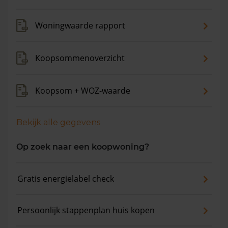
verkocht. De gemiddelde huizenprijs is €600.750. De
gemiddelde vraagprijs is €600.682. In de afgelopen 12
Woningwaarde rapport
maanden is de gemiddelde woningwaarde met 9,2%
gestegen.
Koopsommenoverzicht
Koopsom + WOZ-waarde
Bekijk alle gegevens
Op zoek naar een koopwoning?
Gratis energielabel check
Persoonlijk stappenplan huis kopen