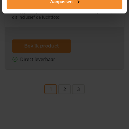
Aanpassen
Een uitgebreid overzicht van het perceel en
omliggende percelen met de kadastrale erfgrenzen,
dit inclusief de luchtfoto!
Bekijk product
Direct leverbaar
1
2
3