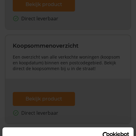
Bekijk product
Direct leverbaar
Koopsommenoverzicht
Een overzicht van alle verkochte woningen (koopsom
en koopdatum) binnen een postcodegebied. Bekijk
direct de koopsommen bij u in de straat!
Bekijk product
Direct leverbaar