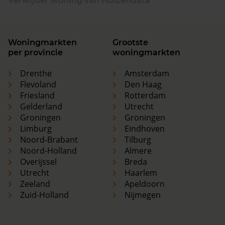
Verwijder woning van Huizendata
Woningmarkten
Grootste
per provincie
woningmarkten
Drenthe
Amsterdam
Flevoland
Den Haag
Friesland
Rotterdam
Gelderland
Utrecht
Groningen
Groningen
Limburg
Eindhoven
Noord-Brabant
Tilburg
Noord-Holland
Almere
Overijssel
Breda
Utrecht
Haarlem
Zeeland
Apeldoorn
Zuid-Holland
Nijmegen