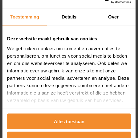
Koopsommenoverzicht (1 jaar gratis
updates)
Toestemming
Details
Over
Inclusief 1 jaar gratis updates
Een overzicht van alle verkochte woningen (koopsom
en koopdatum) binnen een postcodegebied. Dit
Deze website maakt gebruik van cookies
inclusief een jaar lang gratis updates van nieuwe
We gebruiken cookies om content en advertenties te
koopsommen.
personaliseren, om functies voor social media te bieden
en om ons websiteverkeer te analyseren. Ook delen we
informatie over uw gebruik van onze site met onze
partners voor social media, adverteren en analyse. Deze
Bekijk product
partners kunnen deze gegevens combineren met andere
informatie die u aan ze heeft verstrekt of die ze hebben
Direct leverbaar
verzameld op basis van uw gebruik van hun services.
Alles toestaan
Kadastrale kaart pakket
Alleen globale ligging perceel