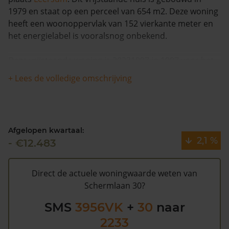
1979 en staat op een perceel van 654 m2. Deze woning
heeft een woonoppervlak van 152 vierkante meter en
het energielabel is vooralsnog onbekend.
Deze vrijstaande woning is 20231997 in 1997 voor het
laatst verkocht en is nagenoeg gelijk gebleven in
+ Lees de volledige omschrijving
woningwaarde in de afgelopen 12 maanden. De
woning is na 1993 één keer verkocht.
Schermlaan 30 heeft volgens de gemeente Utrechtse
Afgelopen kwartaal:
Heuvelrug een WOZ waarde van €579.000 (2020).
2,1 %
- €12.483
Volgens Kadasterdata is de kans gemiddeld dat deze
waarde te hoog is en dat er bespaard zou kunnen
worden op de gemeentelijke belastingen. Met het
Direct de actuele woningwaarde weten van
gratis WOZ alarm
bent u elk jaar op de hoogte van uw
Schermlaan 30?
laatste WOZ waarde en kansen op besparing. Schrijf u
SMS
3956VK
+
30
naar
hier
gratis in.
2233