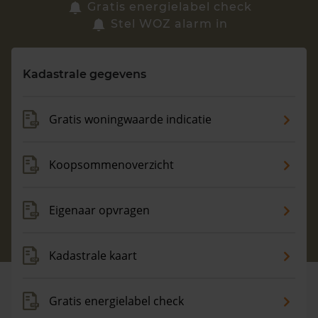
Zoek een woning
Gratis energielabel check
Stel WOZ alarm in
Vragen? Neem contact met ons op
Kadastrale gegevens
088 220 4200
Maandag t/m vrijdag - 08:00 -18:00
Gratis woningwaarde indicatie
Koopsommenoverzicht
Eigenaar opvragen
Kadastrale kaart
Gratis energielabel check