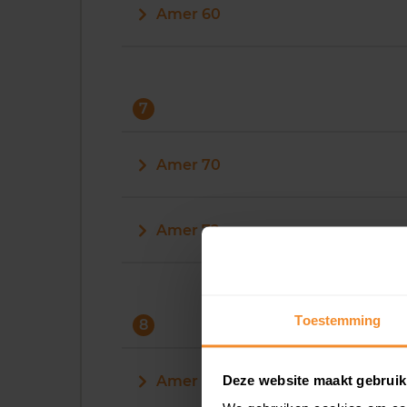
Amer 60
7
Amer 70
Amer 72
Toestemming
8
Deze website maakt gebruik
Amer 8