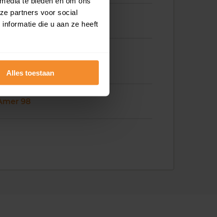
 media te bieden en om ons
ze partners voor social
Amer 88
nformatie die u aan ze heeft
Alles toestaan
Amer 98