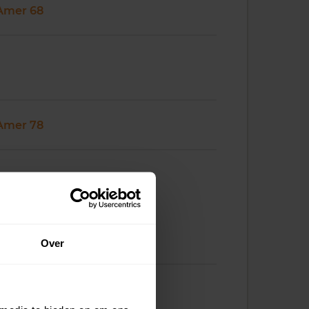
Amer 68
Amer 78
Over
Amer 86