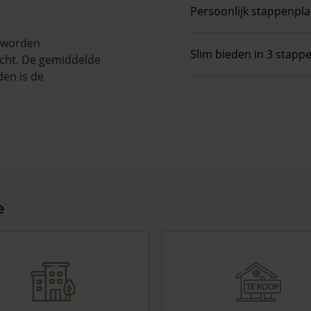
Persoonlijk stappenpl
n worden
Slim bieden in 3 stapp
cht. De gemiddelde
den is de
e