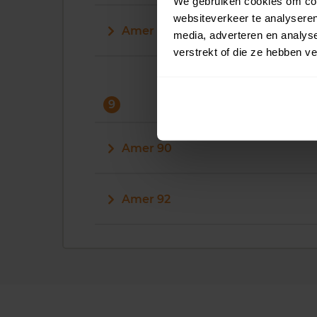
We gebruiken cookies om cont
websiteverkeer te analyseren
Amer 80
media, adverteren en analys
verstrekt of die ze hebben v
9
Amer 90
Amer 92