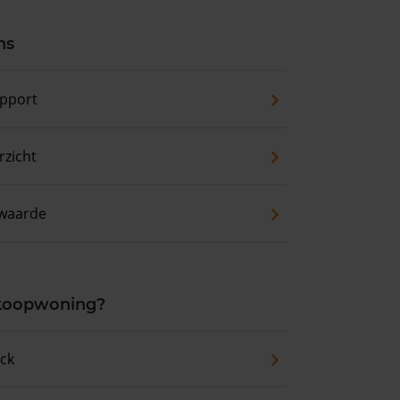
ns
pport
zicht
waarde
 koopwoning?
eck