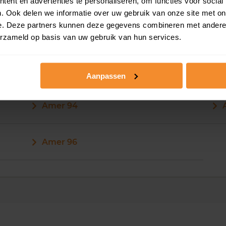
ent en advertenties te personaliseren, om functies voor social
. Ook delen we informatie over uw gebruik van onze site met on
Amer 84
e. Deze partners kunnen deze gegevens combineren met andere i
erzameld op basis van uw gebruik van hun services.
Aanpassen
Amer 94
Amer 96