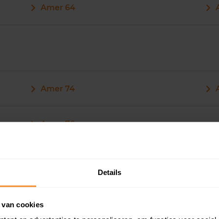
Amer 64
Amer 74
Amer 76
Details
 van cookies
Amer 82