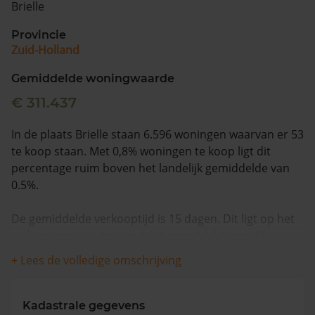
Brielle
Vragen? Neem contact met ons op
Provincie
Zuid-Holland
088 220 4200
Maandag t/m vrijdag - 08:00 -18:00
Gemiddelde woningwaarde
€ 311.437
In de plaats Brielle staan 6.596 woningen waarvan er 53
te koop staan. Met 0,8% woningen te koop ligt dit
percentage ruim boven het landelijk gemiddelde van
0.5%.
De gemiddelde verkooptijd is 15 dagen. Dit ligt op het
zelfde niveau als het landelijk gemiddelde van 15
dagen.
+ Lees de volledige omschrijving
Wanneer we naar de laatste 12 maanden kijken
worden appartementen gemiddeld voor €320.333
Kadastrale gegevens