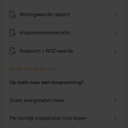
verkocht. De gemiddelde huizenprijs is €536.100. De
gemiddelde vraagprijs is €499.460. In de afgelopen 12
Woningwaarde rapport
maanden is de gemiddelde woningwaarde met 8,7%
gestegen.
Koopsommenoverzicht
Koopsom + WOZ-waarde
Bekijk alle gegevens
Op zoek naar een koopwoning?
Gratis energielabel check
Persoonlijk stappenplan huis kopen