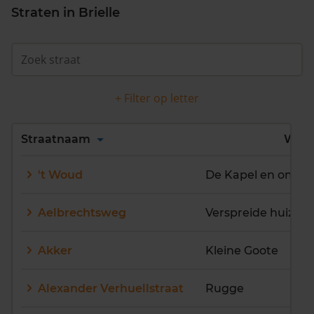
Straten in Brielle
+ Filter op letter
Alles
A
B
C
D
Straatnaam
Wijk
E
F
G
H
I
J
't Woud
De Kapel en omge
K
L
M
N
O
P
Q
R
S
T
U
V
Aelbrechtsweg
Verspreide huizen
W
X
Y
Z
Akker
Kleine Goote
Alexander Verhuellstraat
Rugge