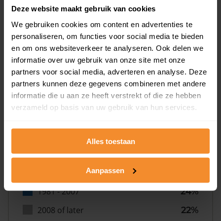
Deze website maakt gebruik van cookies
We gebruiken cookies om content en advertenties te
personaliseren, om functies voor social media te bieden
en om ons websiteverkeer te analyseren. Ook delen we
informatie over uw gebruik van onze site met onze
Bouwjaar
partners voor social media, adverteren en analyse. Deze
partners kunnen deze gegevens combineren met andere
informatie die u aan ze heeft verstrekt of die ze hebben
verzameld op basis van uw gebruik van hun services.
Alles toestaan
T/m 1945
12%
Aanpassen
1946 - 1980
42%
1981 - 2007
24%
2008 of later
22%