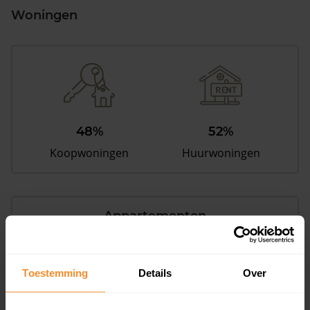
Woningen
48%
52%
Koopwoningen
Huurwoningen
Appartementen
aandeel van totale woningen
Toestemming
Details
Over
23%