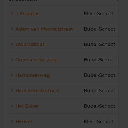
E
F
G
H
I
J
't Straatje
Klein-Schoot
K
L
M
N
O
P
Q
R
S
T
U
V
Adam van Moorselstraat
Budel-Schoot
W
X
Y
Z
Dwarsstraat
Budel-Schoot
Grootschoterweg
Budel-Schoot, Klei
Hamonterweg
Hein Smeetsstraat
Budel-Schoot
Het Ekker
Budel-Schoot
Heuvel
Klein-Schoot