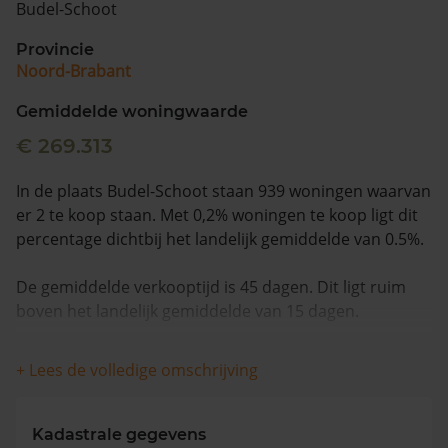
Budel-Schoot
Vragen? Neem contact met ons op
Provincie
Noord-Brabant
088 220 4200
Maandag t/m vrijdag - 08:00 -18:00
Gemiddelde woningwaarde
€ 269.313
In de plaats Budel-Schoot staan 939 woningen waarvan
er 2 te koop staan. Met 0,2% woningen te koop ligt dit
percentage dichtbij het landelijk gemiddelde van 0.5%.
De gemiddelde verkooptijd is 45 dagen. Dit ligt ruim
boven het landelijk gemiddelde van 15 dagen.
De gemiddelde huizenprijs is €562.000. De gemiddelde
+ Lees de volledige omschrijving
vraagprijs is €562.000. In de afgelopen 12 maanden is
de gemiddelde woningwaarde met 7,9% gestegen.
Kadastrale gegevens