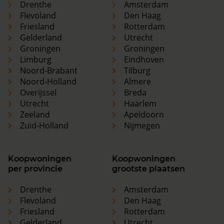
Drenthe
Amsterdam
Flevoland
Den Haag
Friesland
Rotterdam
Gelderland
Utrecht
Groningen
Groningen
Limburg
Eindhoven
Noord-Brabant
Tilburg
Noord-Holland
Almere
Overijssel
Breda
Utrecht
Haarlem
Zeeland
Apeldoorn
Zuid-Holland
Nijmegen
Koopwoningen
Koopwoningen
per provincie
grootste plaatsen
Drenthe
Amsterdam
Flevoland
Den Haag
Friesland
Rotterdam
Gelderland
Utrecht