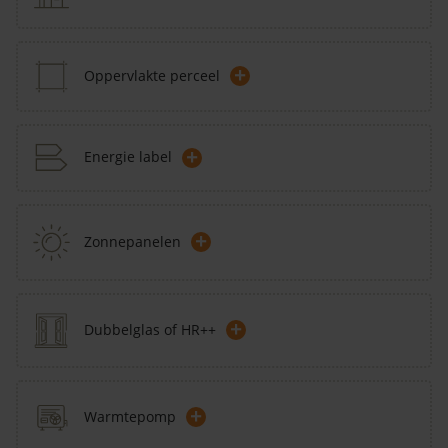
+
Oppervlakte perceel
+
Energie label
+
Zonnepanelen
+
Dubbelglas of HR++
+
Warmtepomp