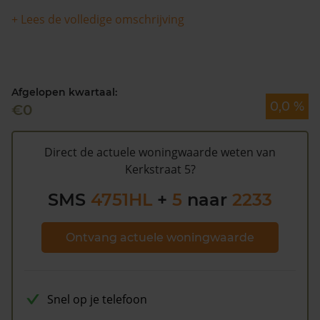
+ Lees de volledige omschrijving
Volgens Kadasterdata is de kans dat deze waarde te
hoog is en dat er bespaard zou kunnen worden op de
gemeentelijke belastingen. Met het
gratis WOZ alarm
bent u elk jaar op de hoogte van uw laatste WOZ
Afgelopen kwartaal:
waarde en kansen op besparing. Schrijf u
hier
gratis in.
0,0 %
€0
Direct de actuele woningwaarde weten van
Kerkstraat 5?
SMS
4751HL
+
5
naar
2233
Ontvang actuele woningwaarde
Snel op je telefoon