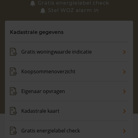
Zoek een woning
Gratis energielabel check
Stel WOZ alarm in
Vragen? Neem contact met ons op
Kadastrale gegevens
088 220 4200
Maandag t/m vrijdag - 08:00 -18:00
Gratis woningwaarde indicatie
Koopsommenoverzicht
Eigenaar opvragen
Kadastrale kaart
Gratis energielabel check