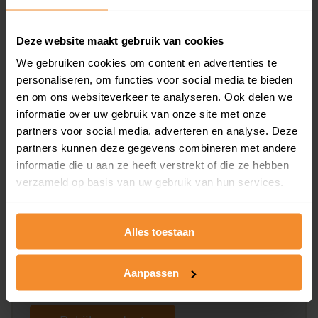
koopsommen.
Deze website maakt gebruik van cookies
We gebruiken cookies om content en advertenties te
Bekijk product
personaliseren, om functies voor social media te bieden
en om ons websiteverkeer te analyseren. Ook delen we
Direct leverbaar
informatie over uw gebruik van onze site met onze
partners voor social media, adverteren en analyse. Deze
partners kunnen deze gegevens combineren met andere
informatie die u aan ze heeft verstrekt of die ze hebben
Kadastrale kaart pakket
verzameld op basis van uw gebruik van hun services.
Alleen globale ligging perceel
Een uitgebreid overzicht van het perceel en
Alles toestaan
omliggende percelen met de kadastrale erfgrenzen,
dit inclusief de luchtfoto!
Aanpassen