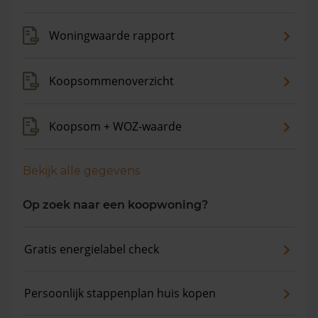
gemiddelde vraagprijs is €350.642. In de afgelopen 12
maanden is de gemiddelde woningwaarde met 15,4%
Woningwaarde rapport
gestegen.
Koopsommenoverzicht
Koopsom + WOZ-waarde
Bekijk alle gegevens
Op zoek naar een koopwoning?
Gratis energielabel check
Persoonlijk stappenplan huis kopen