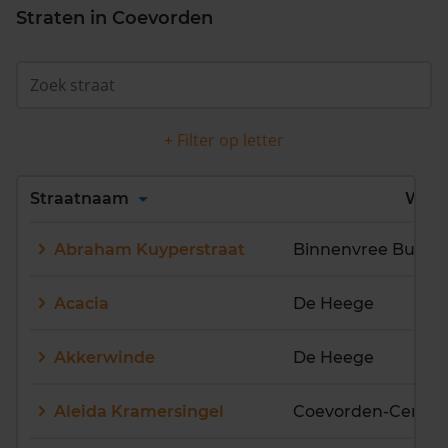
Straten in Coevorden
+ Filter op letter
Alles
A
B
C
D
Straatnaam
Wijk
E
F
G
H
I
J
Abraham Kuyperstraat
Binnenvree Buiten
K
L
M
N
O
P
Q
R
S
T
U
V
Acacia
De Heege
W
X
Y
Z
Akkerwinde
De Heege
Aleida Kramersingel
Coevorden-Centr