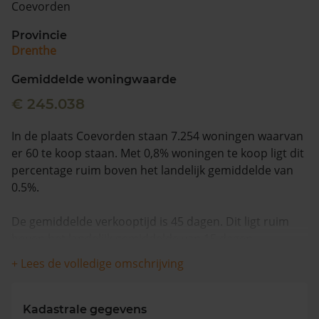
Coevorden
Vragen? Neem contact met ons op
Provincie
Drenthe
088 220 4200
Maandag t/m vrijdag - 08:00 -18:00
Gemiddelde woningwaarde
€ 245.038
In de plaats Coevorden staan 7.254 woningen waarvan
er 60 te koop staan. Met 0,8% woningen te koop ligt dit
percentage ruim boven het landelijk gemiddelde van
0.5%.
De gemiddelde verkooptijd is 45 dagen. Dit ligt ruim
boven het landelijk gemiddelde van 15 dagen.
+ Lees de volledige omschrijving
Wanneer we naar de laatste 12 maanden kijken
worden appartementen gemiddeld voor €279.556
verkocht. De gemiddelde huizenprijs is €363.186. De
Kadastrale gegevens