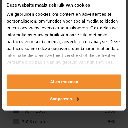
Deze website maakt gebruik van cookies
We gebruiken cookies om content en advertenties te
personaliseren, om functies voor social media te bieden
en om ons websiteverkeer te analyseren. Ook delen we
informatie over uw gebruik van onze site met onze
Bouwjaar
partners voor social media, adverteren en analyse. Deze
partners kunnen deze gegevens combineren met andere
informatie die u aan ze heeft verstrekt of die ze hebben
verzameld op basis van uw gebruik van hun services.
Alles toestaan
T/m 1945
9%
Aanpassen
1946 - 1980
43%
1981 - 2007
39%
2008 of later
9%