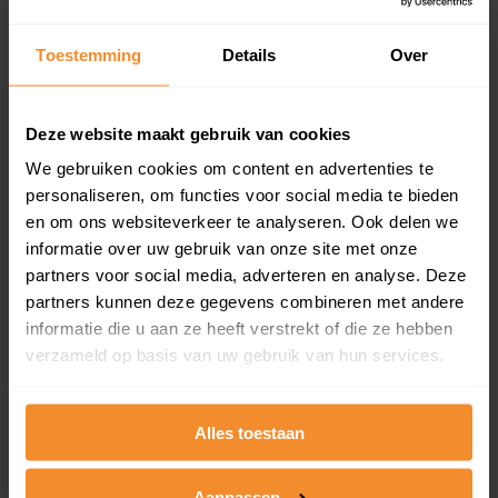
updates)
Inclusief 1 jaar gratis updates
Toestemming
Details
Over
Een overzicht van alle verkochte woningen (koopsom
en koopdatum) binnen een postcodegebied. Dit
inclusief een jaar lang gratis updates van nieuwe
Deze website maakt gebruik van cookies
koopsommen.
We gebruiken cookies om content en advertenties te
personaliseren, om functies voor social media te bieden
en om ons websiteverkeer te analyseren. Ook delen we
informatie over uw gebruik van onze site met onze
Bekijk product
partners voor social media, adverteren en analyse. Deze
partners kunnen deze gegevens combineren met andere
Direct leverbaar
informatie die u aan ze heeft verstrekt of die ze hebben
verzameld op basis van uw gebruik van hun services.
Kadastrale kaart pakket
Alles toestaan
Alleen globale ligging perceel
Een uitgebreid overzicht van het perceel en
Aanpassen