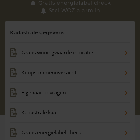
Zoek een woning
Gratis energielabel check
Stel WOZ alarm in
Vragen? Neem contact met ons op
Kadastrale gegevens
088 220 4200
Maandag t/m vrijdag - 08:00 -18:00
Gratis woningwaarde indicatie
Koopsommenoverzicht
Eigenaar opvragen
Kadastrale kaart
Gratis energielabel check