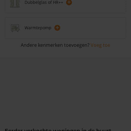
+
Dubbelglas of HR++
+
Warmtepomp
Andere kenmerken toevoegen?
Voeg toe
Eerder verkochte woningen in de buurt