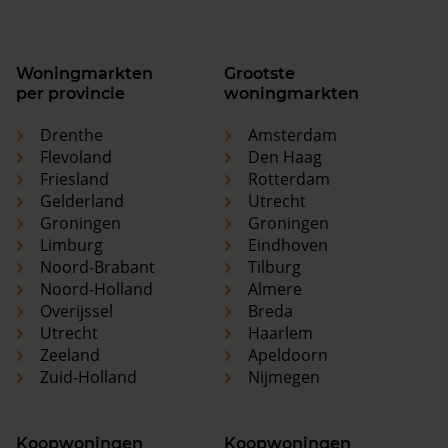
Woningmarkten
Grootste
per provincie
woningmarkten
Drenthe
Amsterdam
Flevoland
Den Haag
Friesland
Rotterdam
Gelderland
Utrecht
Groningen
Groningen
Limburg
Eindhoven
Noord-Brabant
Tilburg
Noord-Holland
Almere
Overijssel
Breda
Utrecht
Haarlem
Zeeland
Apeldoorn
Zuid-Holland
Nijmegen
Koopwoningen
Koopwoningen