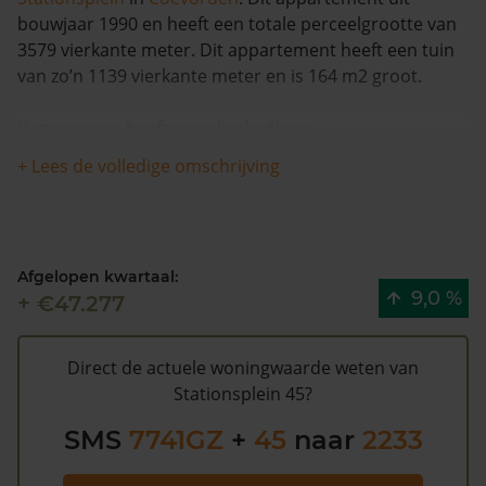
bouwjaar 1990 en heeft een totale perceelgrootte van
3579 vierkante meter. Dit appartement heeft een tuin
van zo’n 1139 vierkante meter en is 164 m2 groot.
Deze woning heeft geen herleidbare
koopsominformatie en is in de afgelopen 12 maanden
+ Lees de volledige omschrijving
met meer dan 15% in waarde gestegen. De woning is
sinds 1993 waarschijnlijk niet meer verkocht.
De gemeentelijke WOZ waarde van Stationsplein 45 is
Afgelopen kwartaal:
€285.000 (2020). Volgens Kadasterdata is de kans laag
9,0 %
+ €47.277
dat deze waarde te hoog is en dat er bespaard zou
kunnen worden op de gemeentelijke belastingen. Met
het
gratis WOZ alarm
bent u elk jaar op de hoogte van
Direct de actuele woningwaarde weten van
uw laatste WOZ waarde en kansen op besparing.
Stationsplein 45?
Schrijf u
hier
gratis in.
SMS
7741GZ
+
45
naar
2233