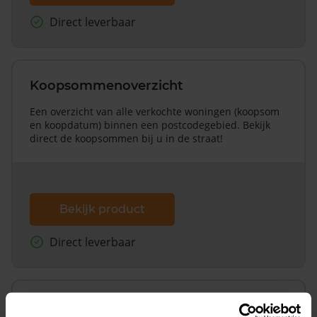
Direct leverbaar
Koopsommenoverzicht
Een overzicht van alle verkochte woningen (koopsom
en koopdatum) binnen een postcodegebied. Bekijk
direct de koopsommen bij u in de straat!
Bekijk product
Direct leverbaar
Koopsommenoverzicht (1 jaar gratis