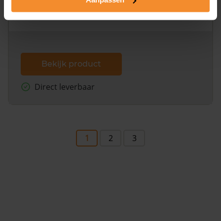
omliggende percelen met de kadastrale erfgrenzen,
dit inclusief de luchtfoto!
Bekijk product
Direct leverbaar
1
2
3