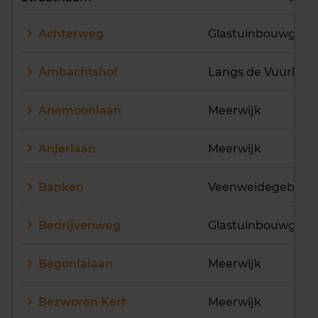
E
F
G
H
I
J
Achterweg
K
L
M
N
O
P
Q
R
S
T
U
V
Ambachtshof
Langs de Vuurlinie
W
X
Y
Z
Anemoonlaan
Meerwijk
Anjerlaan
Meerwijk
Banken
Veenweidegebied
Bedrijvenweg
Glastuinbouwgebi
Begonialaan
Meerwijk
Bezworen Kerf
Meerwijk