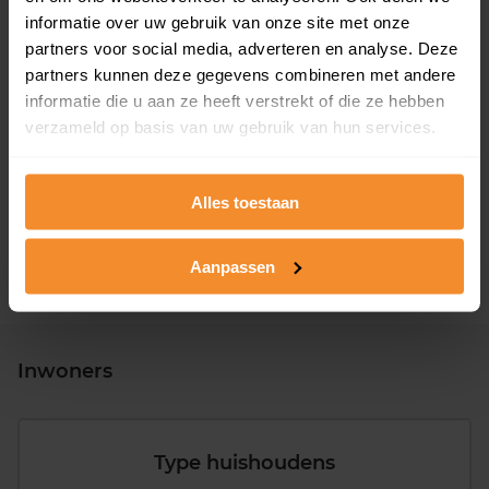
informatie over uw gebruik van onze site met onze
partners voor social media, adverteren en analyse. Deze
partners kunnen deze gegevens combineren met andere
informatie die u aan ze heeft verstrekt of die ze hebben
T/m 1945
6%
verzameld op basis van uw gebruik van hun services.
1946 - 1980
34%
1981 - 2007
36%
Alles toestaan
2008 of later
24%
Aanpassen
Inwoners
Type huishoudens