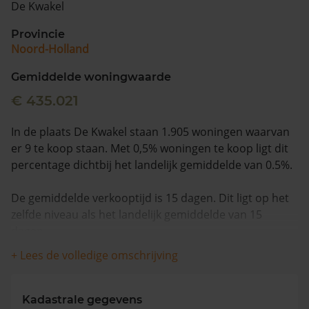
De Kwakel
Vragen? Neem contact met ons op
Provincie
Noord-Holland
088 220 4200
Maandag t/m vrijdag - 08:00 -18:00
Gemiddelde woningwaarde
€ 435.021
In de plaats De Kwakel staan 1.905 woningen waarvan
er 9 te koop staan. Met 0,5% woningen te koop ligt dit
percentage dichtbij het landelijk gemiddelde van 0.5%.
De gemiddelde verkooptijd is 15 dagen. Dit ligt op het
zelfde niveau als het landelijk gemiddelde van 15
dagen.
+ Lees de volledige omschrijving
De gemiddelde huizenprijs is €501.306. De gemiddelde
vraagprijs is €501.306. In de afgelopen 12 maanden is
de gemiddelde woningwaarde met 6,7% gestegen.
Kadastrale gegevens