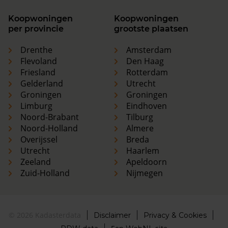
Koopwoningen
Koopwoningen
per provincie
grootste plaatsen
Drenthe
Amsterdam
Flevoland
Den Haag
Friesland
Rotterdam
Gelderland
Utrecht
Groningen
Groningen
Limburg
Eindhoven
Noord-Brabant
Tilburg
Noord-Holland
Almere
Overijssel
Breda
Utrecht
Haarlem
Zeeland
Apeldoorn
Zuid-Holland
Nijmegen
© 2026 Kadasterdata
Disclaimer
Privacy & Cookies