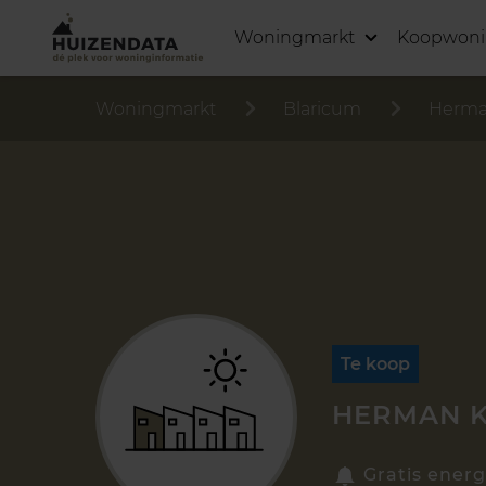
Woningmarkt
Koopwon
Woningmarkt
Blaricum
Herma
Te koop
HERMAN K
Gratis energ