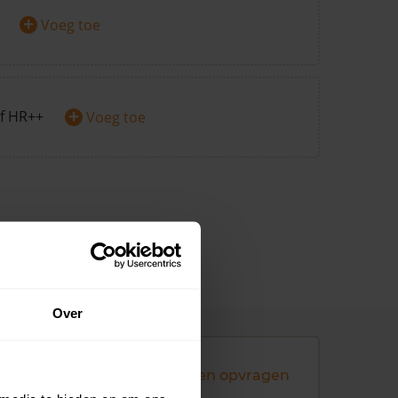
+
Voeg toe
+
f HR++
Voeg toe
Over
Andere koopsommen opvragen