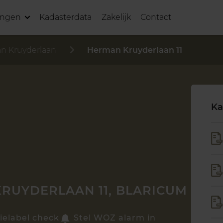
ingen
Kadasterdata
Zakelijk
Contact
n Kruyderlaan
Herman Kruyderlaan 11
Ka
RUYDERLAAN 11, BLARICUM
ielabel check
Stel WOZ alarm in