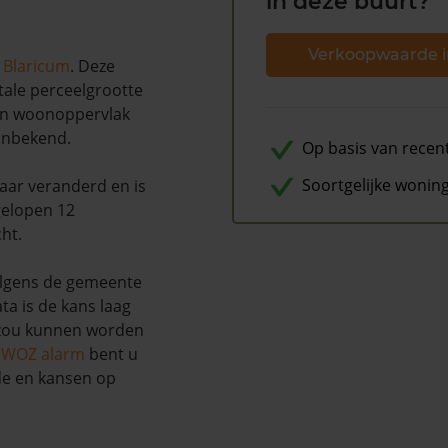
in deze buurt?
Verkoopwaarde i
n
Blaricum
. Deze
tale perceelgrootte
een woonoppervlak
 onbekend.
Op basis van recen
Soortgelijke wonin
naar veranderd en is
gelopen 12
ht.
lgens de gemeente
ta is de kans laag
 zou kunnen worden
s WOZ alarm
bent u
de en kansen op