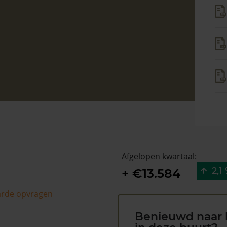
Afgelopen kwartaal:
2,1
+ €13.584
arde opvragen
Benieuwd naar 