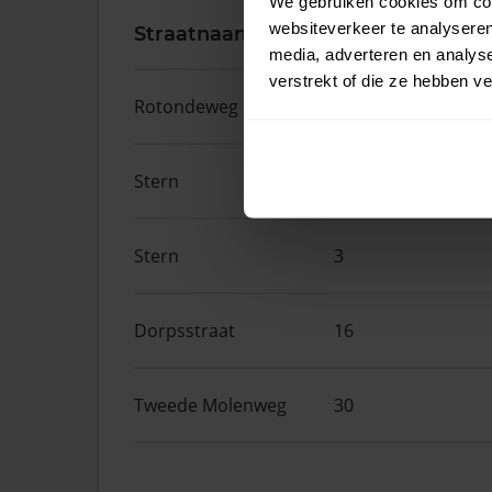
We gebruiken cookies om cont
websiteverkeer te analyseren
Straatnaam
Huisnr.
media, adverteren en analys
verstrekt of die ze hebben v
Rotondeweg
26
Stern
17
Stern
3
Dorpsstraat
16
Tweede Molenweg
30