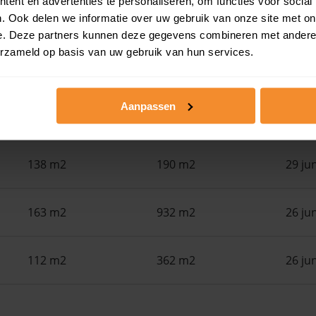
ent en advertenties te personaliseren, om functies voor social
. Ook delen we informatie over uw gebruik van onze site met on
Woonoppervlak
Perceel
Ver
e. Deze partners kunnen deze gegevens combineren met andere i
erzameld op basis van uw gebruik van hun services.
141 m2
540 m2
30 ju
Aanpassen
145 m2
202 m2
30 ju
138 m2
190 m2
29 ju
163 m2
932 m2
26 ju
112 m2
362 m2
26 ju