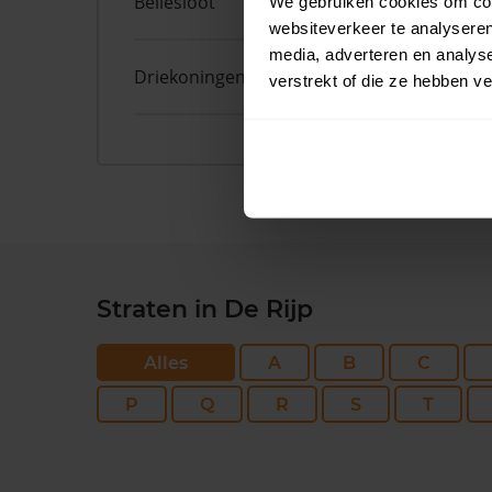
Bellesloot
9
We gebruiken cookies om cont
websiteverkeer te analyseren
media, adverteren en analys
Driekoningenhof
68
verstrekt of die ze hebben v
Straten in De Rijp
Alles
A
B
C
P
Q
R
S
T