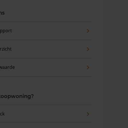
ns
pport
zicht
waarde
 koopwoning?
eck