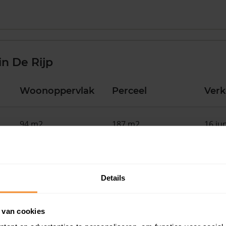
n De Rijp
Woonoppervlak
Perceel
Ver
94 m2
187 m2
16 ju
127 m2
189 m2
11 ju
Details
104 m2
0 m2
02 ju
 van cookies