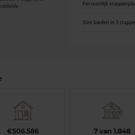
Persoonlijk stappenpl
middelde
Slim bieden in 3 stapp
e
€506.586
7 van 1.848