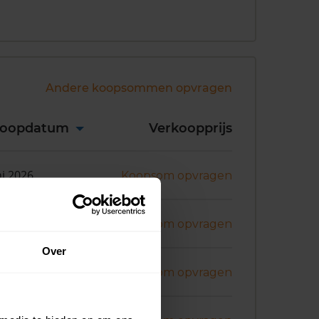
Andere koopsommen opvragen
koopdatum
Verkoopprijs
ni 2026
Koopsom opvragen
ni 2026
Koopsom opvragen
Over
ni 2026
Koopsom opvragen