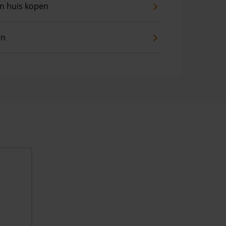
an huis kopen
en