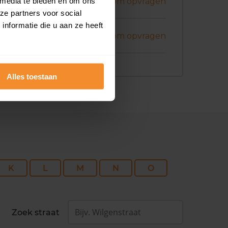
i 2026
 media te bieden en om ons
Koopsom opvragen
ze partners voor social
nformatie die u aan ze heeft
i 2026
Koopsom opvragen
Alles toestaan
K
L
M
N
O
Zoek straat