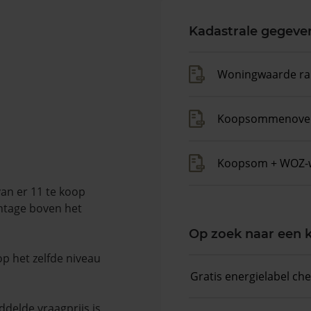
Kadastrale gegeve
Woningwaarde ra
Koopsommenover
Koopsom + WOZ-
van er 11 te koop
entage boven het
Op zoek naar een
op het zelfde niveau
Gratis energielabel ch
delde vraagprijs is