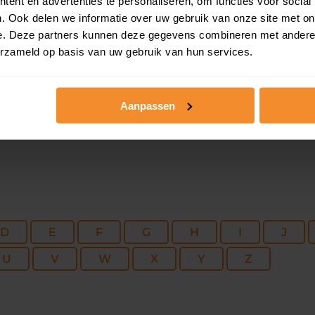
135 m2
143 m2
26 me
ent en advertenties te personaliseren, om functies voor social
. Ook delen we informatie over uw gebruik van onze site met on
e. Deze partners kunnen deze gegevens combineren met andere i
116 m2
136 m2
22 me
erzameld op basis van uw gebruik van hun services.
Aanpassen
D
E
F
G
H
I
J
U
V
W
X
Y
Z