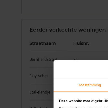
Eerder verkochte woningen i
Straatnaam
Huisnr.
Bernhardstraat
25
Fluytschip
36
Toestemming
Stakelandje
5
Deze website maakt gebruik