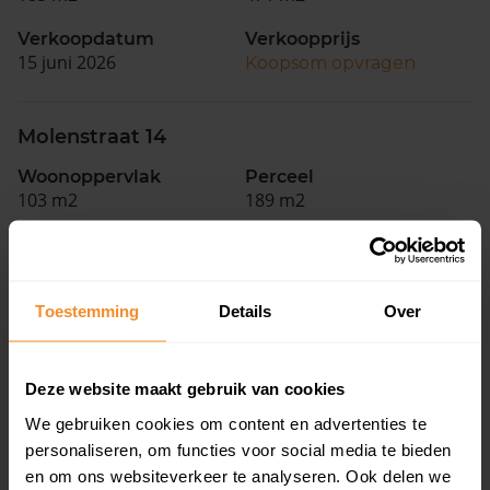
Verkoopdatum
Verkoopprijs
15 juni 2026
Koopsom opvragen
Molenstraat 14
Woonoppervlak
Perceel
103 m2
189 m2
Verkoopdatum
Verkoopprijs
15 april 2026
Koopsom opvragen
Toestemming
Details
Over
Molenstraat 20
Woonoppervlak
Perceel
Deze website maakt gebruik van cookies
103 m2
189 m2
We gebruiken cookies om content en advertenties te
Verkoopdatum
personaliseren, om functies voor social media te bieden
Verkoopprijs
04 december 2025
Koopsom opvragen
en om ons websiteverkeer te analyseren. Ook delen we