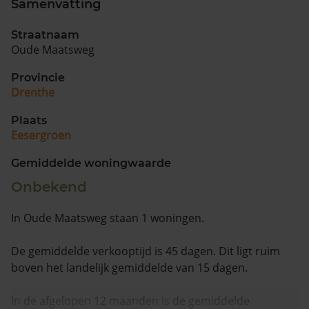
Samenvatting
Vragen? Neem contact met ons op
Straatnaam
Oude Maatsweg
088 220 4200
Maandag t/m vrijdag - 08:00 -18:00
Provincie
Drenthe
Plaats
Eesergroen
Gemiddelde woningwaarde
Onbekend
In Oude Maatsweg staan 1 woningen.
De gemiddelde verkooptijd is 45 dagen. Dit ligt ruim
boven het landelijk gemiddelde van 15 dagen.
In de afgelopen 12 maanden is de gemiddelde