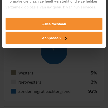
informatie die u aan ze heeft verstrekt of die ze hebben
Gezin (met kinderen)
25%
verzameld op basis van uw gebruik van hun services.
Alles toestaan
Herkomst
Aanpassen
Westers
5%
Niet-westers
3%
Zonder migratieachtergrond
92%