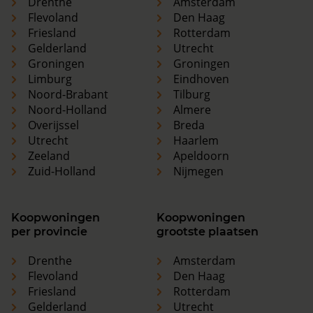
Drenthe
Amsterdam
Flevoland
Den Haag
Friesland
Rotterdam
Gelderland
Utrecht
Groningen
Groningen
Limburg
Eindhoven
Noord-Brabant
Tilburg
Noord-Holland
Almere
Overijssel
Breda
Utrecht
Haarlem
Zeeland
Apeldoorn
Zuid-Holland
Nijmegen
Koopwoningen
Koopwoningen
per provincie
grootste plaatsen
Drenthe
Amsterdam
Flevoland
Den Haag
Friesland
Rotterdam
Gelderland
Utrecht