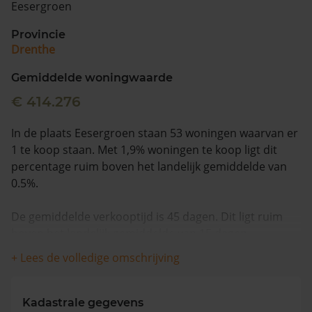
Eesergroen
Vragen? Neem contact met ons op
Provincie
Drenthe
088 220 4200
Maandag t/m vrijdag - 08:00 -18:00
Gemiddelde woningwaarde
€ 414.276
In de plaats Eesergroen staan 53 woningen waarvan er
1 te koop staan. Met 1,9% woningen te koop ligt dit
percentage ruim boven het landelijk gemiddelde van
0.5%.
De gemiddelde verkooptijd is 45 dagen. Dit ligt ruim
boven het landelijk gemiddelde van 15 dagen.
+ Lees de volledige omschrijving
De gemiddelde huizenprijs is €249.000. De gemiddelde
vraagprijs is €249.000. In de afgelopen 12 maanden is
de gemiddelde woningwaarde met 16,0% gestegen.
Kadastrale gegevens