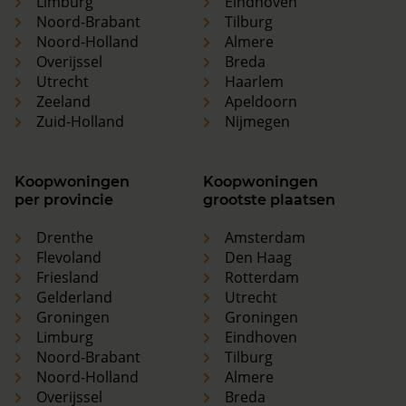
Limburg
Eindhoven
Noord-Brabant
Tilburg
Noord-Holland
Almere
Overijssel
Breda
Utrecht
Haarlem
Zeeland
Apeldoorn
Zuid-Holland
Nijmegen
Koopwoningen
Koopwoningen
per provincie
grootste plaatsen
Drenthe
Amsterdam
Flevoland
Den Haag
Friesland
Rotterdam
Gelderland
Utrecht
Groningen
Groningen
Limburg
Eindhoven
Noord-Brabant
Tilburg
Noord-Holland
Almere
Overijssel
Breda