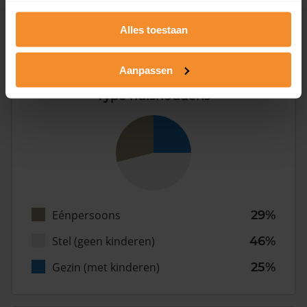
Alles toestaan
Inwoners
Aanpassen
Type huishoudens
Eénpersoons
29%
Stel (geen kinderen)
46%
Gezin (met kinderen)
25%