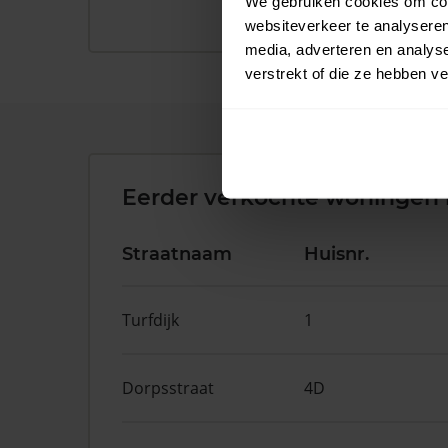
We gebruiken cookies om cont
websiteverkeer te analyseren
media, adverteren en analys
verstrekt of die ze hebben v
Eerder verkochte woningen 
Straatnaam
Huisnr.
Turfdijk
1
Dorpsstraat
4D