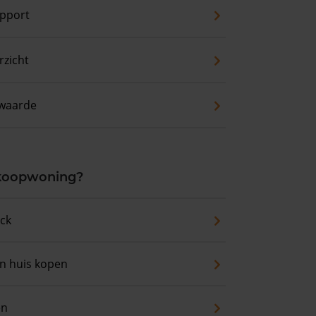
pport
zicht
waarde
 koopwoning?
eck
an huis kopen
en