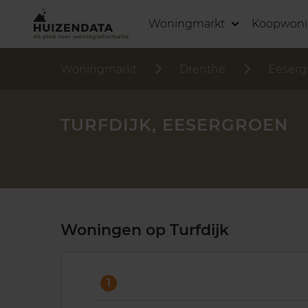
Woningmarkt
Koopwon
Woningmarkt
Drenthe
Eeserg
TURFDIJK, EESERGROEN
Woningen op Turfdijk
1