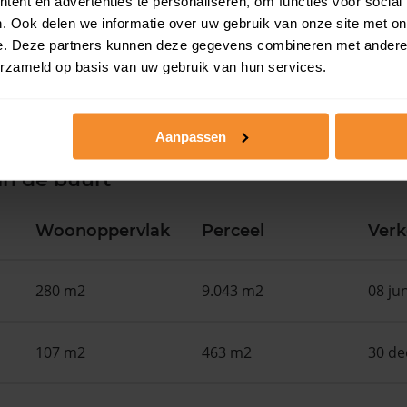
ent en advertenties te personaliseren, om functies voor social
. Ook delen we informatie over uw gebruik van onze site met on
e. Deze partners kunnen deze gegevens combineren met andere i
erzameld op basis van uw gebruik van hun services.
Aanpassen
in de buurt
Woonoppervlak
Perceel
Ver
280 m2
9.043 m2
08 ju
107 m2
463 m2
30 d