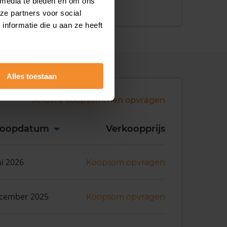
 media te bieden en om ons
ze partners voor social
nformatie die u aan ze heeft
Alles toestaan
Andere koopsommen opvragen
koopdatum
Verkoopprijs
ni 2026
Koopsom opvragen
ecember 2025
Koopsom opvragen