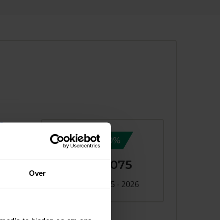
16,0%
+ €72.075
Over
Verschil 2025 - 2026
026