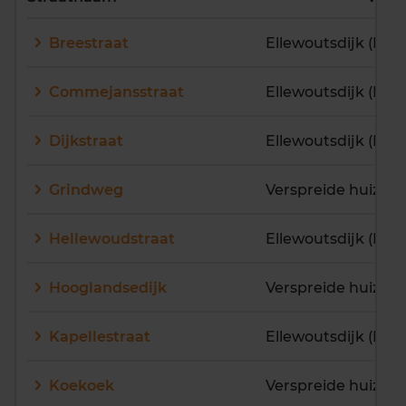
E
F
G
H
I
J
Breestraat
Ellewoutsdijk (Kern
K
L
M
N
O
P
Q
R
S
T
U
V
Commejansstraat
Ellewoutsdijk (Kern
W
X
Y
Z
Dijkstraat
Ellewoutsdijk (Kern
Grindweg
Verspreide huizen 
Hellewoudstraat
Ellewoutsdijk (Kern
Hooglandsedijk
Verspreide huizen 
Kapellestraat
Ellewoutsdijk (Kern
Koekoek
Verspreide huizen 