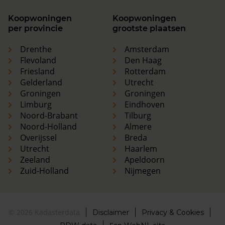
Koopwoningen
Koopwoningen
per provincie
grootste plaatsen
Drenthe
Amsterdam
Flevoland
Den Haag
Friesland
Rotterdam
Gelderland
Utrecht
Groningen
Groningen
Limburg
Eindhoven
Noord-Brabant
Tilburg
Noord-Holland
Almere
Overijssel
Breda
Utrecht
Haarlem
Zeeland
Apeldoorn
Zuid-Holland
Nijmegen
© 2026 Kadasterdata
Disclaimer
Privacy & Cookies