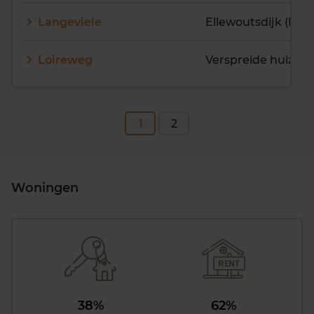
Langeviele
Ellewoutsdijk (Kern
Loireweg
Verspreide huizen 
1
2
Woningen
38%
62%