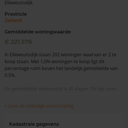
Ellewoutsdijk
Vragen? Neem contact met ons op
Provincie
Zeeland
088 220 4200
Maandag t/m vrijdag - 08:00 -18:00
Gemiddelde woningwaarde
€ 221.576
In Ellewoutsdijk staan 202 woningen waarvan er 2 te
koop staan. Met 1,0% woningen te koop ligt dit
percentage ruim boven het landelijk gemiddelde van
0.5%.
De gemiddelde verkooptijd is 45 dagen. Dit ligt ruim
boven het landelijk gemiddelde van 15 dagen.
+ Lees de volledige omschrijving
De gemiddelde huizenprijs is €154.250. De gemiddelde
vraagprijs is €154.250. In de afgelopen 12 maanden is
de gemiddelde woningwaarde met 9,8% gestegen.
Kadastrale gegevens