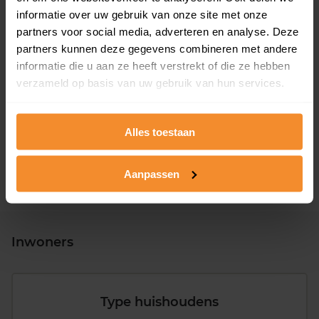
informatie over uw gebruik van onze site met onze
partners voor social media, adverteren en analyse. Deze
partners kunnen deze gegevens combineren met andere
informatie die u aan ze heeft verstrekt of die ze hebben
T/m 1945
41%
verzameld op basis van uw gebruik van hun services.
1946 - 1980
31%
1981 - 2007
26%
Alles toestaan
2008 of later
1%
Aanpassen
Inwoners
Type huishoudens