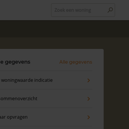
Zoek een woning
le gegevens
Alle gegevens
s woningwaarde indicatie
sommenoverzicht
aar opvragen