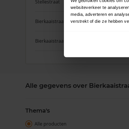
We gebruiken cookies om cont
Stellestraat
9
websiteverkeer te analyseren
media, adverteren en analys
Bierkaaistraat
52
verstrekt of die ze hebben v
Bierkaaistraat
36
Alle gegevens over Bierkaaistra
Thema's
Alle producten