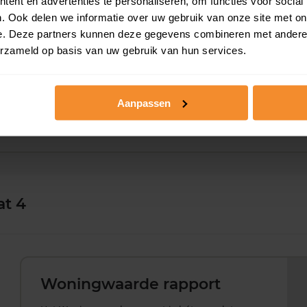
ent en advertenties te personaliseren, om functies voor social
107 m2
1.575 m2
24 ju
. Ook delen we informatie over uw gebruik van onze site met on
e. Deze partners kunnen deze gegevens combineren met andere i
131 m2
587 m2
10 ap
erzameld op basis van uw gebruik van hun services.
133 m2
1.210 m2
01 d
Aanpassen
at 4
Woningwaarde rapport