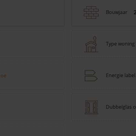
Bouwjaar
Type woning
Energie label
toe
Dubbelglas o