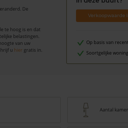
in deze buurt?
 veranderd. De
Verkoopwaarde i
e te hoog is en dat
lijke belastingen.
Op basis van recen
 hoogte van uw
hrijf u
hier
gratis in.
Soortgelijke wonin
Aantal kame