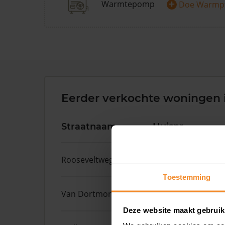
+
Warmtepomp
Doe Warmp
Eerder verkochte woningen 
Straatnaam
Huisnr.
Rooseveltweg
37
Toestemming
Van Dortmontlaan
18
Deze website maakt gebruik