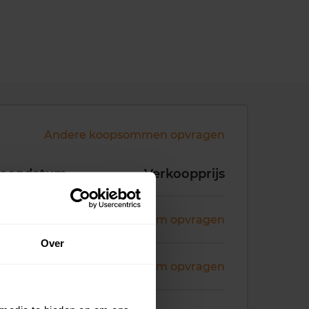
Andere koopsommen opvragen
koopdatum
Verkoopprijs
ni 2026
Koopsom opvragen
Over
ni 2026
Koopsom opvragen