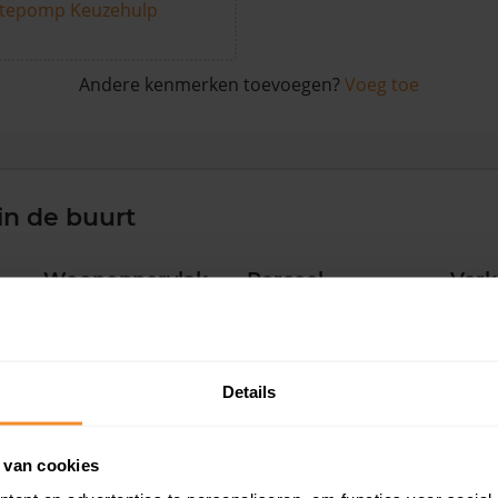
tepomp Keuzehulp
Andere kenmerken toevoegen?
Voeg toe
in de buurt
Woonoppervlak
Perceel
Ver
97 m2
330 m2
30 ju
Details
90 m2
166 m2
29 ju
 van cookies