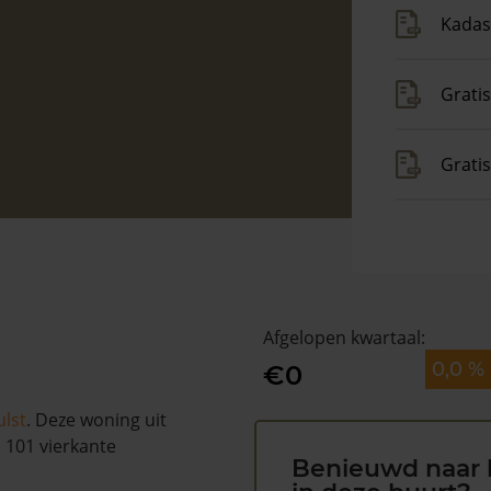
Kadas
Gratis
Grati
Afgelopen kwartaal:
0,0 %
€0
lst
. Deze woning uit
 101 vierkante
Benieuwd naar 