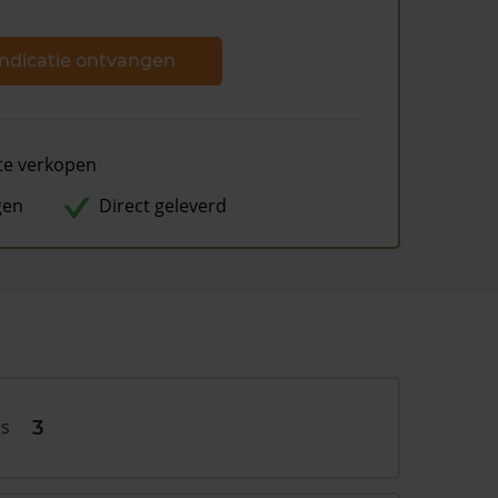
ndicatie ontvangen
te verkopen
gen
Direct geleverd
rs
3