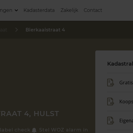
ingen
Kadasterdata
Zakelijk
Contact
raat
Bierkaaistraat 4
Kadastra
Grati
Koop
RAAT 4, HULST
Eigen
label check
Stel WOZ alarm in