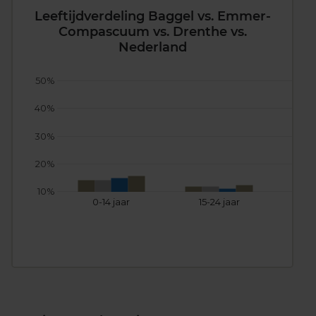
Leeftijdverdeling Baggel vs. Emmer-
Compascuum vs. Drenthe vs.
Nederland
50%
40%
30%
20%
10%
0-14 jaar
15-24 jaar
25