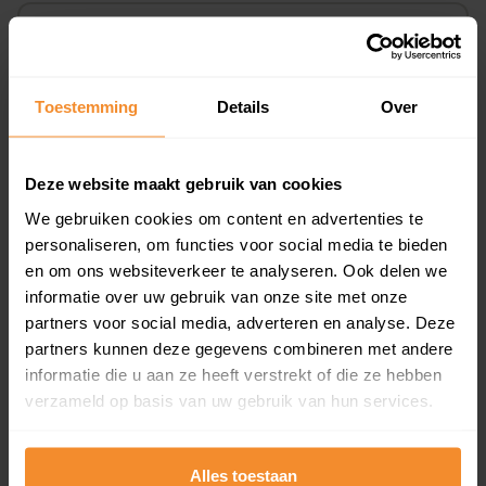
Koopsommenoverzicht (1 jaar gratis
updates)
Inclusief 1 jaar gratis updates
Toestemming
Details
Over
Een overzicht van alle verkochte woningen (koopsom
en koopdatum) binnen een postcodegebied. Dit
inclusief een jaar lang gratis updates van nieuwe
Deze website maakt gebruik van cookies
koopsommen.
We gebruiken cookies om content en advertenties te
personaliseren, om functies voor social media te bieden
en om ons websiteverkeer te analyseren. Ook delen we
informatie over uw gebruik van onze site met onze
Bekijk product
partners voor social media, adverteren en analyse. Deze
partners kunnen deze gegevens combineren met andere
Direct leverbaar
informatie die u aan ze heeft verstrekt of die ze hebben
verzameld op basis van uw gebruik van hun services.
Kadastrale kaart pakket
Alles toestaan