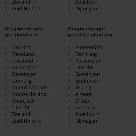
Zeeland
Apeldoorn
Zuid-Holland
Nijmegen
Koopwoningen
Koopwoningen
per provincie
grootste plaatsen
Drenthe
Amsterdam
Flevoland
Den Haag
Friesland
Rotterdam
Gelderland
Utrecht
Groningen
Groningen
Limburg
Eindhoven
Noord-Brabant
Tilburg
Noord-Holland
Almere
Overijssel
Breda
Utrecht
Haarlem
Zeeland
Apeldoorn
Zuid-Holland
Nijmegen