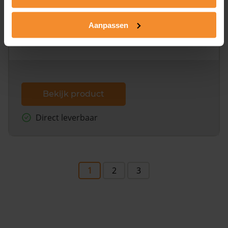
Alleen globale ligging perceel
Een uitgebreid overzicht van het perceel en
Aanpassen
omliggende percelen met de kadastrale erfgrenzen,
dit inclusief de luchtfoto!
Bekijk product
Direct leverbaar
1
2
3