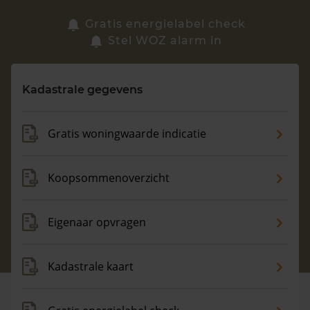
Zoek een woning
Gratis energielabel check
Stel WOZ alarm in
Vragen? Neem contact met ons op
Kadastrale gegevens
088 220 4200
Maandag t/m vrijdag - 08:00 -18:00
Gratis woningwaarde indicatie
Koopsommenoverzicht
Eigenaar opvragen
Kadastrale kaart