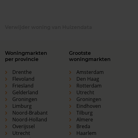
Verwijder woning van Huizendata
Woningmarkten
Grootste
per provincie
woningmarkten
Drenthe
Amsterdam
Flevoland
Den Haag
Friesland
Rotterdam
Gelderland
Utrecht
Groningen
Groningen
Limburg
Eindhoven
Noord-Brabant
Tilburg
Noord-Holland
Almere
Overijssel
Breda
Utrecht
Haarlem