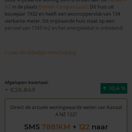
NZ
in de plaats
Emmer-Compascuum
. Dit huis uit
bouwjaar 1932 en heeft een woonoppervlak van 134
vierkante meter. Dit vrijstaande huis staat op een
perceel van 1743 m2 en het energielabel is onbekend.
Deze woning heeft geen herleidbare
koopsominformatie en is met meer dan 15% in waarde
+ Lees de volledige omschrijving
gestegen in de afgelopen 12 maanden. De woning is
sinds 1993 waarschijnlijk niet meer verkocht.
De WOZ waarde van Kanaal A NZ 122 volgens de
Afgelopen kwartaal:
gemeente Emmen is €161.000 (2020). Volgens
10,4 %
+ €26.849
Kadasterdata is de kans laag dat deze waarde te hoog
is en dat er bespaard zou kunnen worden op de
gemeentelijke belastingen. Met het
gratis WOZ alarm
Direct de actuele woningwaarde weten van Kanaal
bent u elk jaar op de hoogte van uw laatste WOZ
A NZ 122?
waarde en kansen op besparing. Schrijf u
hier
gratis in.
SMS
7881KM
+
122
naar