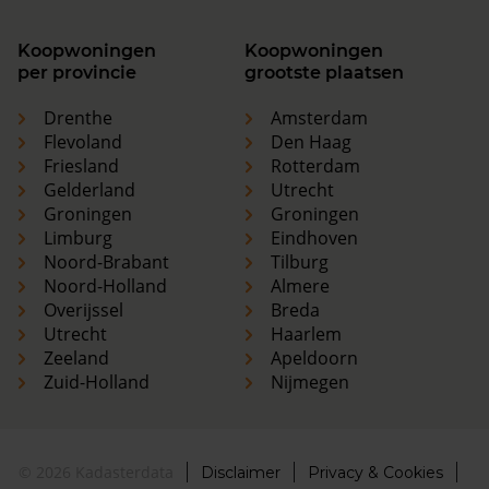
Koopwoningen
Koopwoningen
per provincie
grootste plaatsen
Drenthe
Amsterdam
Flevoland
Den Haag
Friesland
Rotterdam
Gelderland
Utrecht
Groningen
Groningen
Limburg
Eindhoven
Noord-Brabant
Tilburg
Noord-Holland
Almere
Overijssel
Breda
Utrecht
Haarlem
Zeeland
Apeldoorn
Zuid-Holland
Nijmegen
© 2026 Kadasterdata
Disclaimer
Privacy & Cookies