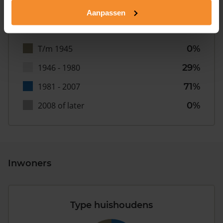
Aanpassen
T/m 1945
0%
1946 - 1980
29%
1981 - 2007
71%
2008 of later
0%
Inwoners
Type huishoudens