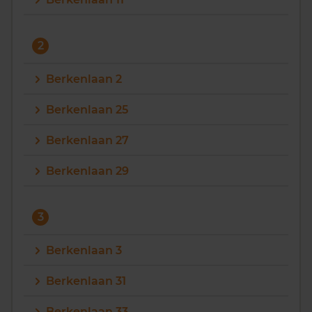
Vragen? Neem contact met ons op
2
088 220 4200
Maandag t/m vrijdag - 08:00 -18:00
Berkenlaan 2
Berkenlaan 25
Berkenlaan 27
Berkenlaan 29
3
Berkenlaan 3
Berkenlaan 31
Berkenlaan 33