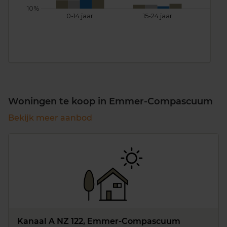
10%
0-14 jaar
15-24 jaar
25
Woningen te koop in Emmer-Compascuum
Bekijk meer aanbod
Kanaal A NZ 122, Emmer-Compascuum