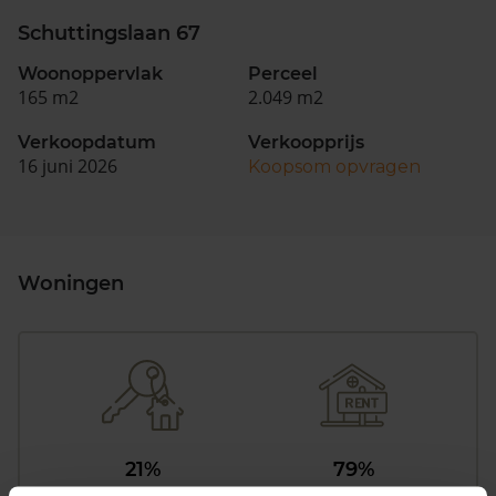
Schuttingslaan 67
Woonoppervlak
Perceel
165 m2
2.049 m2
Verkoopdatum
Verkoopprijs
16 juni 2026
Koopsom opvragen
Woningen
21%
79%