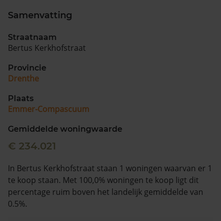
Samenvatting
Vragen? Neem contact met ons op
Straatnaam
088 220 4200
Bertus Kerkhofstraat
Maandag t/m vrijdag - 08:00 -18:00
Provincie
Drenthe
Plaats
Emmer-Compascuum
Gemiddelde woningwaarde
€ 234.021
In Bertus Kerkhofstraat staan 1 woningen waarvan er 1
te koop staan. Met 100,0% woningen te koop ligt dit
percentage ruim boven het landelijk gemiddelde van
0.5%.