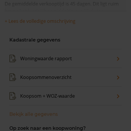
De gemiddelde verkooptijd is 45 dagen. Dit ligt ruim
boven het landelijk gemiddelde van 15 dagen.
+ Lees de volledige omschrijving
De gemiddelde huizenprijs is €94.199. De gemiddelde
vraagprijs is €94.199. In de afgelopen 12 maanden is de
gemiddelde woningwaarde met 14,8% gestegen.
Kadastrale gegevens
Woningwaarde rapport
Koopsommenoverzicht
Koopsom + WOZ-waarde
Bekijk alle gegevens
Op zoek naar een koopwoning?