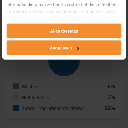
informatie die u aan ze heeft verstrekt of die ze hebben
Gezin (met kinderen)
36%
verzameld op basis van uw gebruik van hun services.
Alles toestaan
Herkomst
Aanpassen
Westers
6%
Niet-westers
2%
Zonder migratieachtergrond
92%