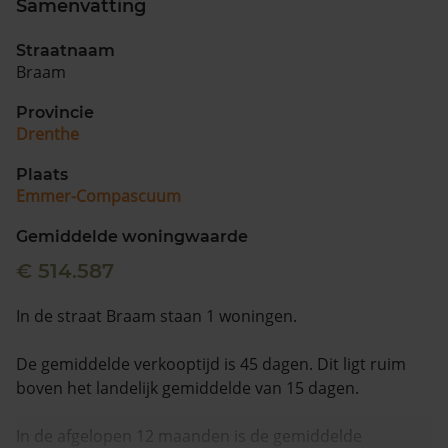
Samenvatting
Vragen? Neem contact met ons op
Straatnaam
Braam
088 220 4200
Maandag t/m vrijdag - 08:00 -18:00
Provincie
Drenthe
Plaats
Emmer-Compascuum
Gemiddelde woningwaarde
€ 514.587
In de straat Braam staan 1 woningen.
De gemiddelde verkooptijd is 45 dagen. Dit ligt ruim
boven het landelijk gemiddelde van 15 dagen.
In de afgelopen 12 maanden is de gemiddelde