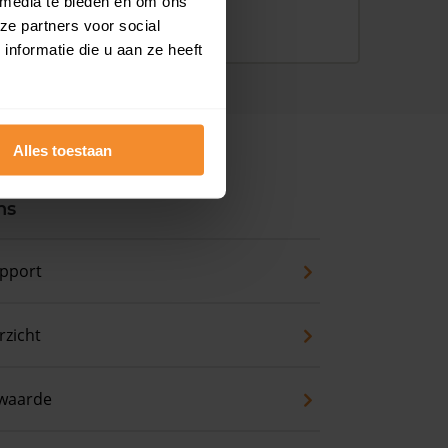
 media te bieden en om ons
ze partners voor social
nformatie die u aan ze heeft
Alles toestaan
ns
pport
zicht
waarde