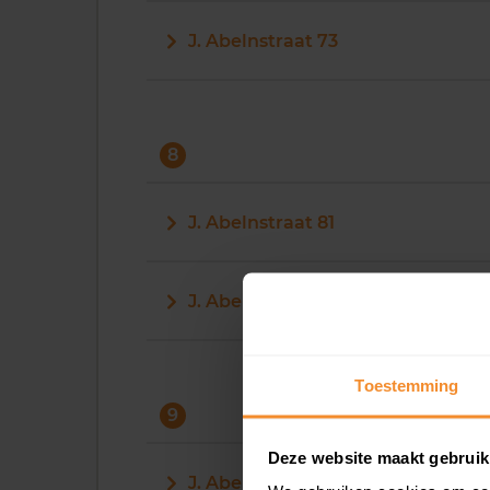
J. Abelnstraat 73
8
J. Abelnstraat 81
J. Abelnstraat 83
Toestemming
9
Deze website maakt gebruik
J. Abelnstraat 91