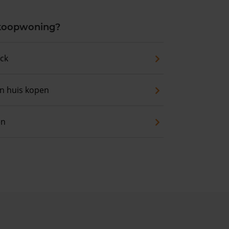
 koopwoning?
eck
an huis kopen
en