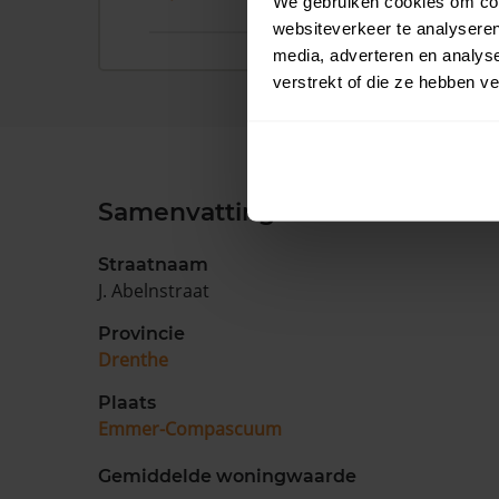
We gebruiken cookies om cont
websiteverkeer te analyseren
media, adverteren en analys
verstrekt of die ze hebben v
Samenvatting
Straatnaam
J. Abelnstraat
Provincie
Drenthe
Plaats
Emmer-Compascuum
Gemiddelde woningwaarde