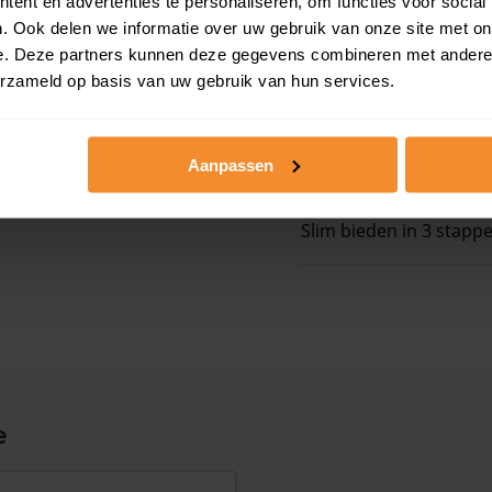
ent en advertenties te personaliseren, om functies voor social
Op zoek naar een
. Ook delen we informatie over uw gebruik van onze site met on
e. Deze partners kunnen deze gegevens combineren met andere i
 ruim boven het
erzameld op basis van uw gebruik van hun services.
Gratis energielabel ch
 woningwaarde met
Persoonlijk stappenpl
Aanpassen
Slim bieden in 3 stapp
e