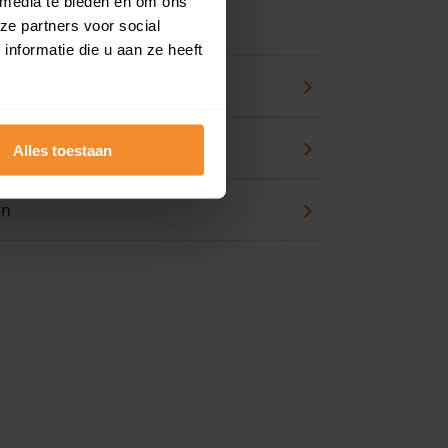
 media te bieden en om ons
 koopwoning?
ze partners voor social
nformatie die u aan ze heeft
eck
an huis kopen
Alles toestaan
en