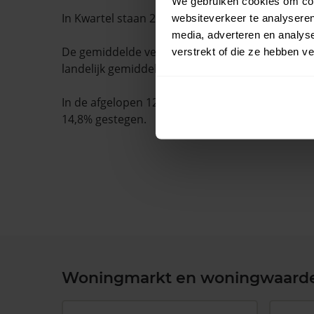
We gebruiken cookies om cont
In Kwartel staan 26 woningen.
websiteverkeer te analyseren
media, adverteren en analys
De gemiddelde verkooptijd is 45 dagen. Dit ligt
verstrekt of die ze hebben v
landelijk gemiddelde van 15 dagen.
In de afgelopen 12 maanden is de gemiddelde
14,8% gestegen.
Woningmarkt en woningwaard