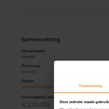
Samenvatting
Straatnaam
Kwartel
Provincie
Drenthe
Plaats
Toestemming
Emmer-Compascuum
Gemiddelde woningwaarde
Deze website maakt gebruik
€ 220.352