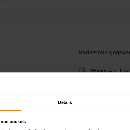
Kadastrale gegeve
Woningwaarde ra
Koopsommenover
Details
Koopsom + WOZ-
 van cookies