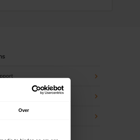
ns
pport
zicht
Over
waarde