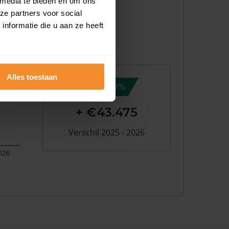
 media te bieden en om ons
ze partners voor social
nformatie die u aan ze heeft
Alles toestaan
16,0%
+ €43.475
Verschil 2025 - 2026
026