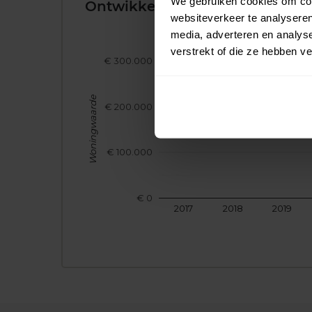
We gebruiken cookies om cont
Ontwikkeling van de Woningw
websiteverkeer te analyseren
media, adverteren en analys
verstrekt of die ze hebben v
€ 300.000
Woningwaarde
€ 200.000
€ 100.000
€ 0
2017
2018
2019