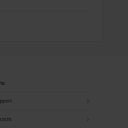
ns
pport
zicht