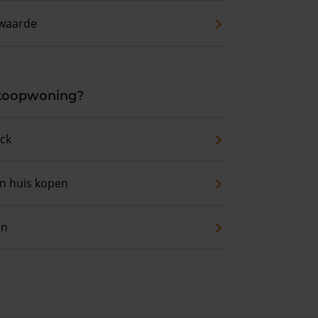
waarde
 koopwoning?
eck
an huis kopen
en