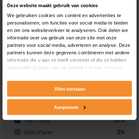
Deze website maakt gebruik van cookies
We gebruiken cookies om content en advertenties te
personaliseren, om functies voor social media te bieden
en om ons websiteverkeer te analyseren. Ook delen we
informatie over uw gebruik van onze site met onze
Bouwjaar
partners voor social media, adverteren en analyse. Deze
partners kunnen deze gegevens combineren met andere
informatie die u aan ze heeft verstrekt of die ze hebben
verzameld op basis van uw gebruik van hun services.
Alles toestaan
T/m 1945
12%
Aanpassen
1946 - 1980
51%
1981 - 2007
35%
2008 of later
3%