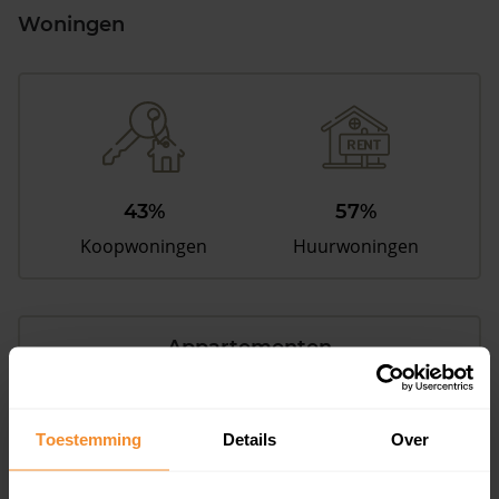
Woningen
43%
57%
Koopwoningen
Huurwoningen
Appartementen
aandeel van totale woningen
Toestemming
Details
Over
7%