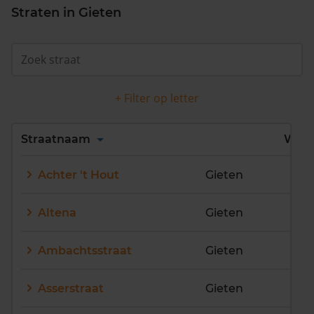
Straten in Gieten
+ Filter op letter
Alles
A
B
C
D
Straatnaam
Wijk
E
F
G
H
I
J
Achter 't Hout
Gieten
K
L
M
N
O
P
Q
R
S
T
U
V
Altena
Gieten
W
X
Y
Z
Ambachtsstraat
Gieten
Asserstraat
Gieten