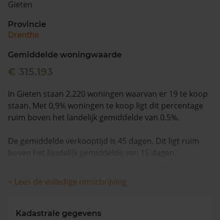
Gieten
Vragen? Neem contact met ons op
Provincie
Drenthe
088 220 4200
Maandag t/m vrijdag - 08:00 -18:00
Gemiddelde woningwaarde
€ 315.193
In Gieten staan 2.220 woningen waarvan er 19 te koop
staan. Met 0,9% woningen te koop ligt dit percentage
ruim boven het landelijk gemiddelde van 0.5%.
De gemiddelde verkooptijd is 45 dagen. Dit ligt ruim
boven het landelijk gemiddelde van 15 dagen.
Wanneer we naar de laatste 12 maanden kijken
+ Lees de volledige omschrijving
worden appartementen gemiddeld voor €249.000
verkocht. De gemiddelde huizenprijs is €501.139. De
gemiddelde vraagprijs is €487.868. In de afgelopen 12
Kadastrale gegevens